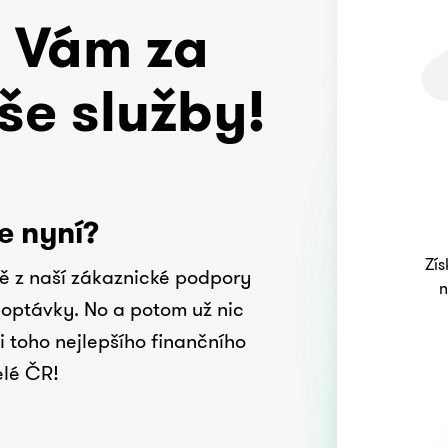
 Vám za
še služby!
e nyní?
Zís
ě z naší zákaznické podpory
n
poptávky. No a potom už nic
 toho nejlepšího finančního
elé ČR!