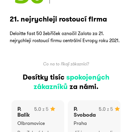
21. nejrychleji rostoucí firma
Deloitte fast 50 žebříček označil Zaloto za 21.
nejrychleji rostoucí firmu centrální Evropy roku 2021.
Co na to říkají zákazníci?
Desítky tisíc
spokojených
zákazníků
za námi.
P.
P.
5.0
z 5
5.0
z 5
Balík
Svoboda
Olbramovice
Praha