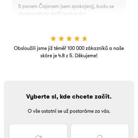
S panem Čajanem jsem spokojený, budu se
domlouvat na další spolupráci.
Obsloužili jsme již téměř 100 000 zákazníků a naše
skóre je 4.8 z 5. Děkujeme!
Vyberte si, kde chcete začít.
O vše ostatní se už postaráme za vás.