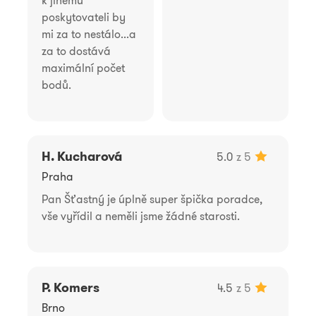
poskytovateli by
mi za to nestálo...a
za to dostává
maximální počet
bodů.
H. Kucharová
5.0
z 5
Praha
Pan Šťastný je úplně super špička poradce,
vše vyřídil a neměli jsme žádné starosti.
P. Komers
4.5
z 5
Brno