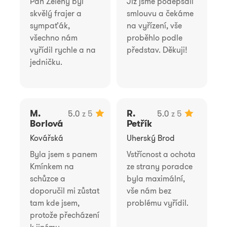
Pan Zelený byl
Již jsme podepsali
skvělý frajer a
smlouvu a čekáme
sympaťák,
na vyřízení, vše
všechno nám
proběhlo podle
vyřídil rychle a na
představ. Děkuji!
jedničku.
M.
R.
5.0
z 5
5.0
z 5
Borlová
Petřík
Kovářská
Uherský Brod
Byla jsem s panem
Vstřícnost a ochota
Kmínkem na
ze strany poradce
schůzce a
byla maximální,
doporučil mi zůstat
vše nám bez
tam kde jsem,
problému vyřídil.
protože přecházení
k jinému