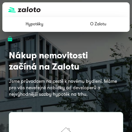
Hypotéky
O Zalotu
Můj účet
Nákup nemovitosti
začíná na Zalotu
Jsme průvodcem na cestě k novému bydlení. Máme
pro vás neveřejné nabídky od developerů a
nejvýhodnější sazby hypoték na trhu.