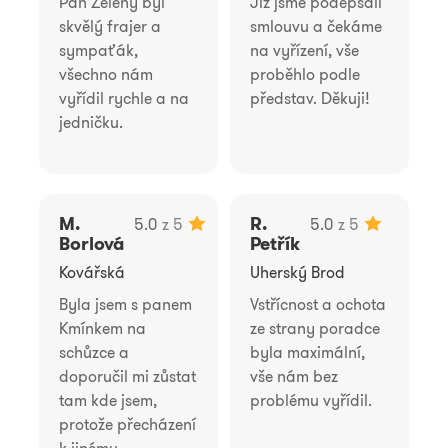
Pan Zelený byl
Již jsme podepsali
skvělý frajer a
smlouvu a čekáme
sympaťák,
na vyřízení, vše
všechno nám
proběhlo podle
vyřídil rychle a na
představ. Děkuji!
jedničku.
M.
R.
5.0
z 5
5.0
z 5
Borlová
Petřík
Kovářská
Uherský Brod
Byla jsem s panem
Vstřícnost a ochota
Kmínkem na
ze strany poradce
schůzce a
byla maximální,
doporučil mi zůstat
vše nám bez
tam kde jsem,
problému vyřídil.
protože přecházení
k jinému