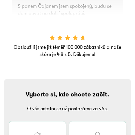
S panem Čajanem jsem spokojený, budu se
domlouvat na další spolupráci.
Obsloužili jsme již téměř 100 000 zákazníků a naše
skóre je 4.8 z 5. Děkujeme!
Vyberte si, kde chcete začít.
O vše ostatní se už postaráme za vás.