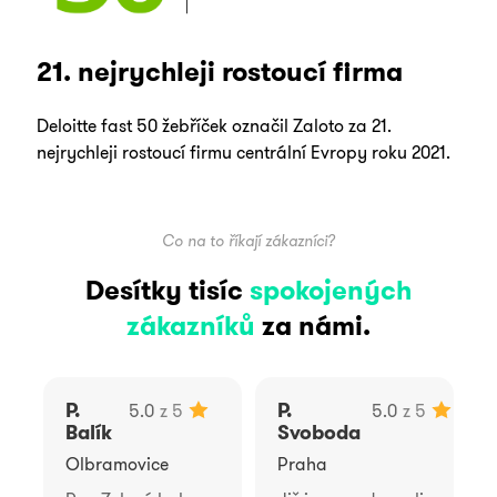
21. nejrychleji rostoucí firma
Deloitte fast 50 žebříček označil Zaloto za 21.
nejrychleji rostoucí firmu centrální Evropy roku 2021.
Co na to říkají zákazníci?
Desítky tisíc
spokojených
zákazníků
za námi.
P.
P.
5.0
z 5
5.0
z 5
Balík
Svoboda
Olbramovice
Praha