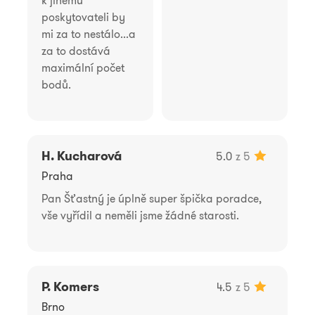
poskytovateli by
mi za to nestálo...a
za to dostává
maximální počet
bodů.
H. Kucharová
5.0
z 5
Praha
Pan Šťastný je úplně super špička poradce,
vše vyřídil a neměli jsme žádné starosti.
P. Komers
4.5
z 5
Brno