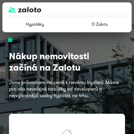
Hypotéky
O Zalotu
Můj účet
Nákup nemovitosti
začíná na Zalotu
Jsme průvodcem na cestě k novému bydlení. Máme
pro vás neveřejné nabídky od developerů a
nejvýhodnější sazby hypoték na trhu.