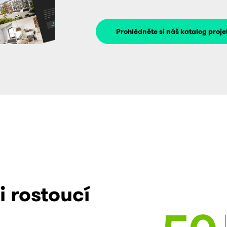
Prohlédněte si náš katalog proje
i rostoucí