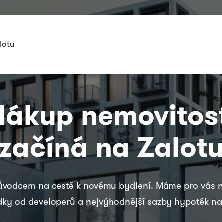
lotu
Nákup nemovitost
začíná na Zalot
ůvodcem na cestě k novému bydlení. Máme pro vás n
dky od developerů a nejvýhodnější sazby hypoték na 