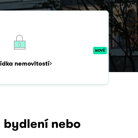
NOVĚ
ídka nemovitostí
 bydlení
nebo