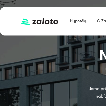
Hypotéky
O Za
Jsme pr
nabí