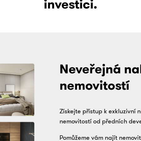
investici.
Neveřejná na
nemovitostí
Získejte přístup k exkluzivní
nemovitostí od předních dev
Pomůžeme vám najít nemovitost