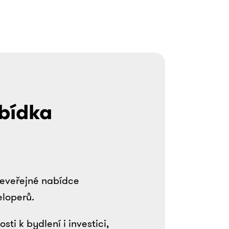
bídka
 neveřejné nabídce
eloperů.
i k bydlení i investici,