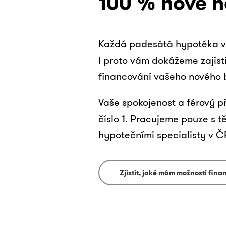
100 % nové n
Každá padesátá hypotéka v 
I proto vám dokážeme zajisti
financování vašeho nového 
Vaše spokojenost a férový př
číslo 1. Pracujeme pouze s t
hypotečními specialisty v Č
Zjistit, jaké mám možnosti fin