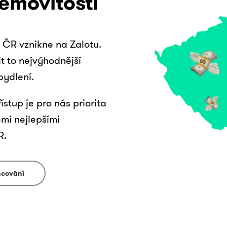
emovitosti
ČR vznikne na Zalotu.
t to nejvýhodnější
bydlení.
ístup je pro nás priorita
ěmi nejlepšími
R.
ancování