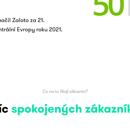
ačil Zaloto za 21.
ntrální Evropy roku 2021.
Co na to říkají zákazníci?
síc
spokojených zákazní