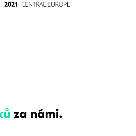
ků
za námi.