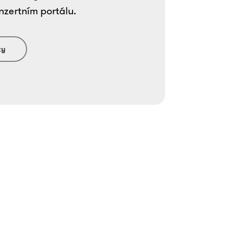
nzertním portálu.
ky