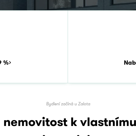
9 %
Nab
Bydlení začíná u Zalota
nemovitost k vlastnímu