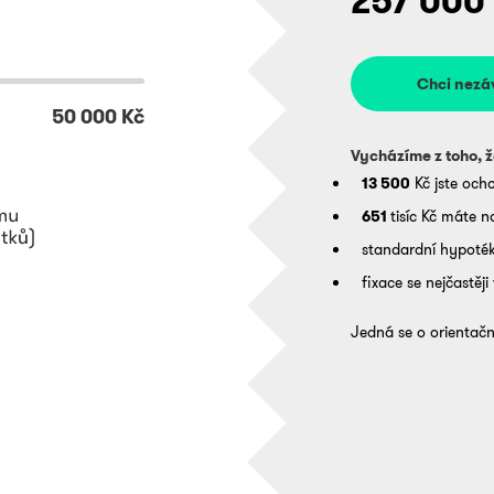
257 000
Chci nezá
50 000 Kč
Vycházíme z toho, ž
13 500
Kč jste ocho
651
tisíc
Kč máte n
standardní hypoték
fixace se nejčastěji
Jedná se o orientač