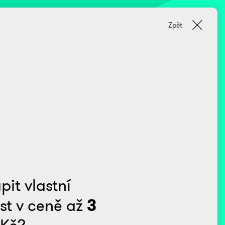
Zpět
it vlastní
3
st v ceně až