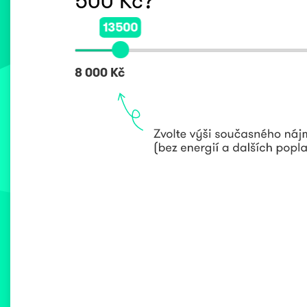
500
Kč?
13500
8 000 Kč