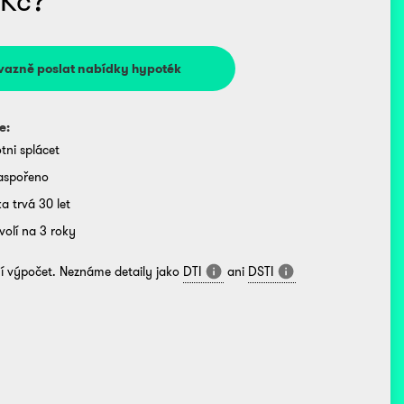
Kč?
vazně poslat nabídky hypoték
e:
tni splácet
aspořeno
a trvá 30 let
 volí na 3 roky
ní výpočet. Neznáme detaily jako
DTI
ani
DSTI