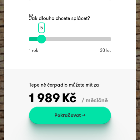
Kč
Jak dlouho chcete splácet?
5
1 rok
30 let
Tepelné čerpadlo můžete mít za
1 989
Kč
/ měsíčně
Pokračovat →