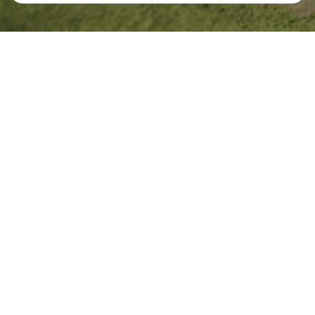
Reprezentativní příklad
VÝŠE ÚVĚRU
VÝŠE SPLÁTKY
300 000 Kč
2 350 Kč
ZAPLATÍTE CELKEM
DOBA SPLÁCENÍ
464 560 Kč
Maximálně 240
měsíců
Úvěr od Buřinky pro budoucnost ve výši 300 000 Kč se
splatností 20 let a roční úrokovou sazbou 6,89 % se