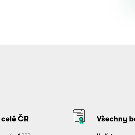
?
 celé ČR
Všechny b