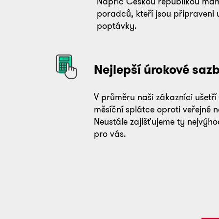
Napříč Českou republikou mám
poradců, kteří jsou připraveni 
poptávky.
Nejlepší úrokové saz
V průměru naši zákazníci ušetří
měsíční splátce oproti veřejné 
Neustále zajišťujeme ty nejvýho
pro vás.