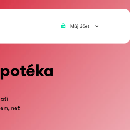
Můj účet
ypotéka
naší
tem, než