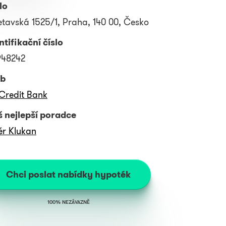
lo
etavská 1525/1, Praha, 140 00, Česko
ntifikační číslo
948242
b
Credit Bank
 nejlepší poradce
ér Klukan
Chci poslat nabídky hypoték
100% NEZÁVAZNĚ