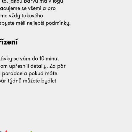
 to, jakou barvu má v logu
racujeme se všemi a pro
áme vždy takového
abyste měli nejlepší podmínky.
ízení
távky se vám do 10 minut
m upřesnili detaily. Za pár
á poradce a pokud máte
pár týdnů můžete bydlet