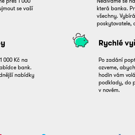
e přes 1 000
Nedíváme se na
ujmout se vaší
která banka. P
všechny. Vybír
poskytovatele, 
by
Rychlé vyř
 1 000 Kč na
Po zadání pop
nabídce bank.
ozveme, abycho
dnější nabídky
hodin vám vol
podklady, do 
v novém.