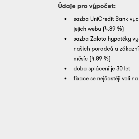
Údaje pro výpočet:
sazba
UniCredit Bank
vyc
jejich webu (
4.89
%)
sazba Zaloto hypotéky vy
našich poradců a zákazní
měsíc (
4.89
%)
doba splácení je 30 let
fixace se nejčastěji volí n