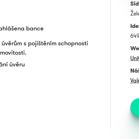
Síd
Žel
Ide
nahlášena bance
64
 úvěrům s pojištěním schopnosti
We
movitosti.
Uni
ání úvěru
Náš
Val