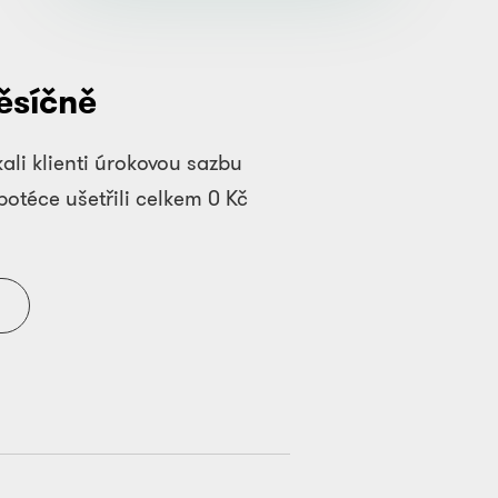
ěsíčně
ali klienti úrokovou sazbu
otéce ušetřili celkem
0
Kč