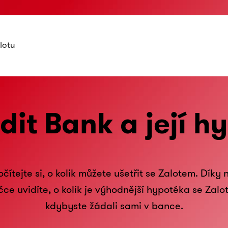
lotu
dit Bank a její h
čítejte si, o kolik můžete ušetřit se Zalotem. Díky 
čce uvidíte, o kolik je výhodnější hypotéka se Zalo
kdybyste žádali sami v bance.