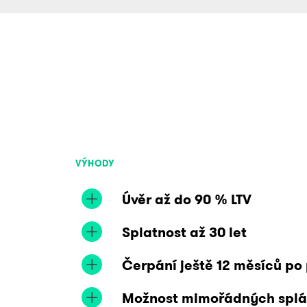
VÝHODY
Úvěr až do 90 % LTV
Splatnost až 30 let
Čerpání ještě 12 měsíců po
Možnost mimořádných splát