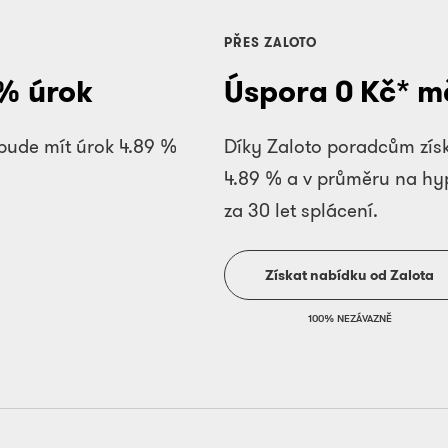
PŘES ZALOTO
% úrok
Úspora
0
Kč* m
 bude mít úrok
4.89
%
Díky Zaloto poradcům získ
4.89
%
a v průměru na hyp
za 30 let splácení.
Získat nabídku od Zalota
100% NEZÁVAZNĚ