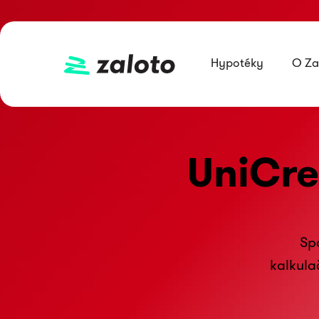
Hypotéky
O Za
UniCre
Spo
kalkula