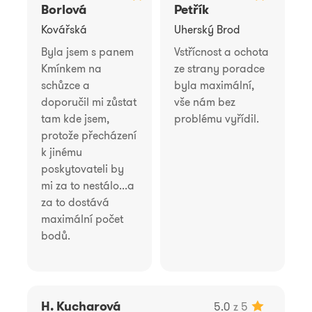
Borlová
Petřík
Kovářská
Uherský Brod
Byla jsem s panem
Vstřícnost a ochota
Kmínkem na
ze strany poradce
schůzce a
byla maximální,
doporučil mi zůstat
vše nám bez
tam kde jsem,
problému vyřídil.
protože přecházení
k jinému
poskytovateli by
mi za to nestálo...a
za to dostává
maximální počet
bodů.
H. Kucharová
5.0
z 5