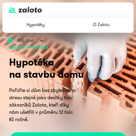
Hypotéky
O Zalotu
Můj účet
ZALOTO HYPOTÉKA
Hypotéka
na stavbu domu
Pořiďte si dům bez zbytečného
stresu stejně jako desítky tisíc
zákazníků Zalota, kteří díky
nám ušetřili v průměru 12 tisíc
Kč ročně.