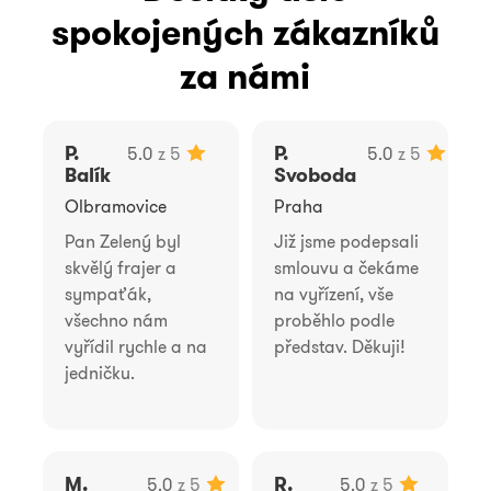
spokojených zákazníků
za námi
P.
P.
5.0
z 5
5.0
z 5
Balík
Svoboda
Olbramovice
Praha
Pan Zelený byl
Již jsme podepsali
skvělý frajer a
smlouvu a čekáme
sympaťák,
na vyřízení, vše
všechno nám
proběhlo podle
vyřídil rychle a na
představ. Děkuji!
jedničku.
M.
R.
5.0
z 5
5.0
z 5