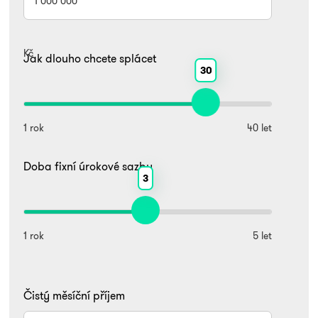
Kč
Jak dlouho chcete splácet
30
1 rok
40 let
Doba fixní úrokové sazby
3
1 rok
5 let
Čistý měsíční příjem