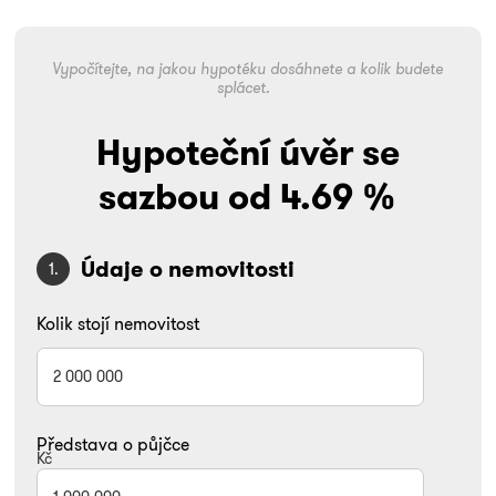
Vypočítejte, na jakou hypotéku dosáhnete a kolik budete
splácet.
Hypoteční úvěr se
sazbou od
4.69
%
Údaje o nemovitosti
1.
Kolik stojí nemovitost
Představa o půjčce
Kč