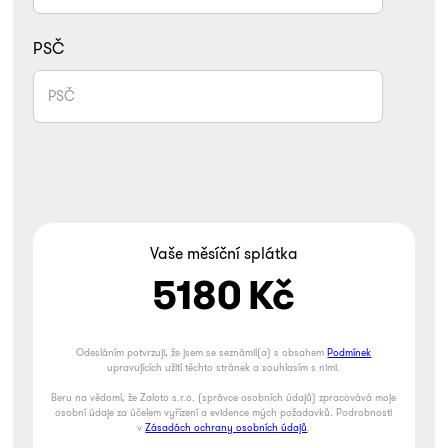
PSČ
Vaše měsíční splátka
5180
Kč
Odesláním potvrzuji, že jsem se seznámil(a) s obsahem
Podmínek
upravujících užití těchto stránek a souhlasím s nimi.
Beru na vědomí, že Zaloto s.r.o. (správce osobních údajů) zpracovává moje
osobní údaje za účelem vyřízení a evidence mých požadavků. Podrobnosti
v
Zásadách ochrany osobních údajů
.