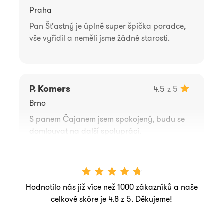
Praha
Pan Šťastný je úplně super špička poradce,
vše vyřídil a neměli jsme žádné starosti.
P. Komers
4.5
z 5
Brno
S panem Čajanem jsem spokojený, budu se
domlouvat na další spolupráci.
Hodnotilo nás již více než 1000 zákazníků a naše
celkové skóre je 4.8 z 5. Děkujeme!