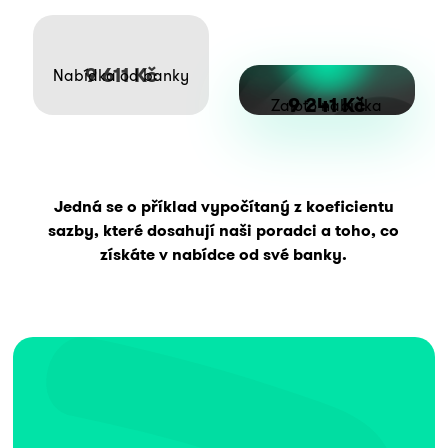
9 611 Kč
Nabídka od banky
9 241 Kč
Zaloto nabídka
Jedná se o příklad vypočítaný z koeficientu
sazby, které dosahují naši poradci a toho, co
získáte v nabídce od své banky.