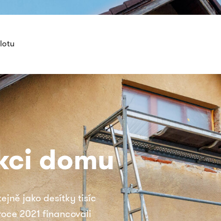
lotu
kci domu
ejně jako desítky tisíc
 roce 2021 financovali