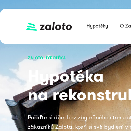
Hypotéky
O Za
ZALOTO HYPOTÉKA
Hypotéka
na rekonstru
Pořiďte si dům bez zbytečného stresu st
zákazníků Zalota, kteří si své bydlení v