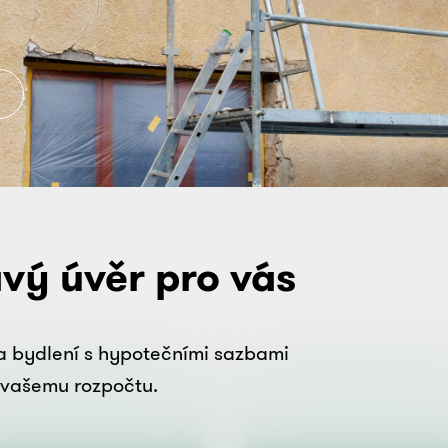
avý úvěr pro vás
na bydlení s hypotečními sazbami
í vašemu rozpočtu.