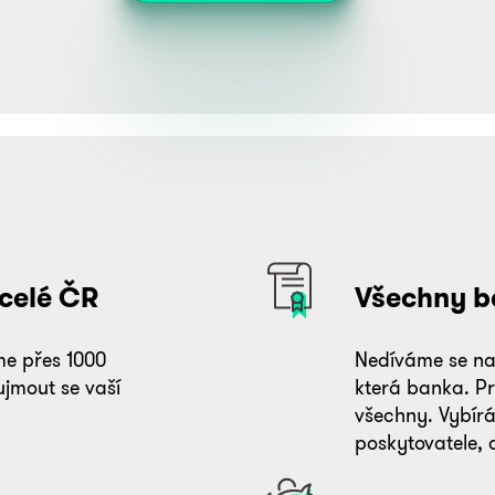
?
 celé ČR
Všechny b
e přes 1000
Nedíváme se na
ujmout se vaší
která banka. P
všechny. Vybír
poskytovatele, 