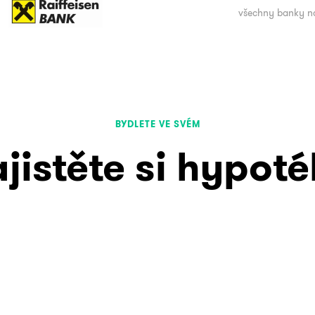
všechny banky n
BYDLETE VE SVÉM
jistěte si hypot