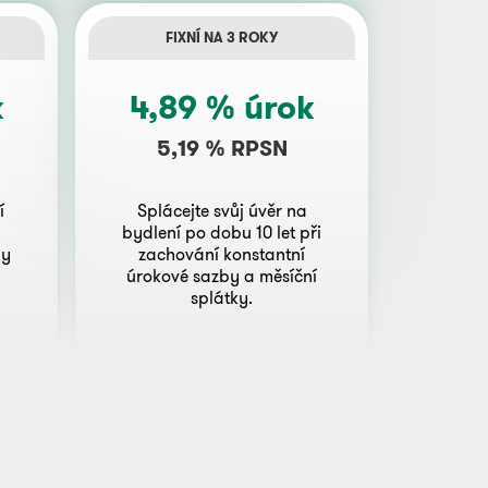
FIXNÍ NA 3 ROKY
k
4,89 % úrok
5,19 % RPSN
í
Splácejte svůj úvěr na
bydlení po dobu 10 let při
by
zachování konstantní
úrokové sazby a měsíční
splátky.