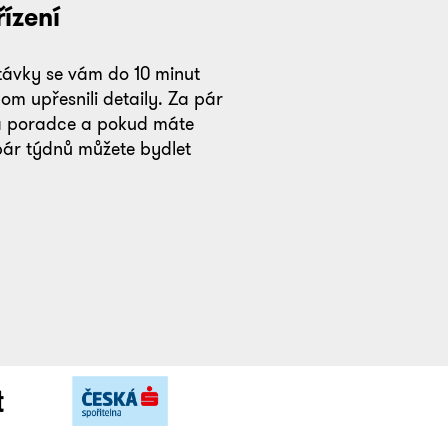
ízení
távky se vám do 10 minut
m upřesnili detaily. Za pár
á poradce a pokud máte
pár týdnů můžete bydlet