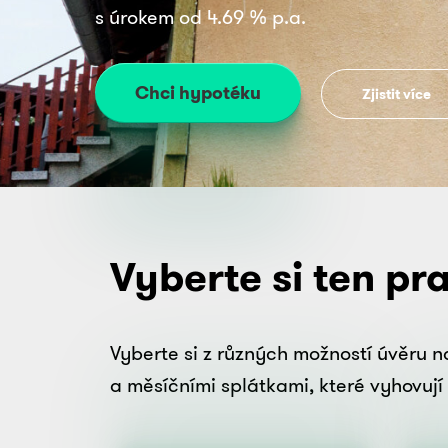
s úrokem od
4.69
% p.a.
Chci hypotéku
Zjistit více
Vyberte si ten pr
Vyberte si z různých možností úvěru 
a měsíčními splátkami, které vyhovuj