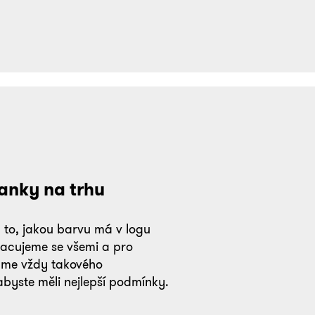
anky na trhu
 to, jakou barvu má v logu
racujeme se všemi a pro
áme vždy takového
abyste měli nejlepší podmínky.