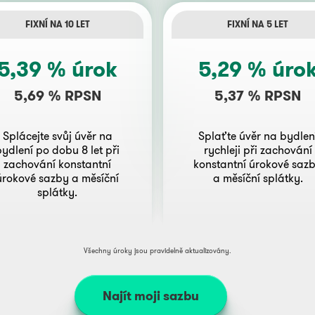
FIXNÍ NA 10 LET
FIXNÍ NA 5 LET
5,39 % úrok
5,29 % úro
5,69 % RPSN
5,37 % RPSN
Splácejte svůj úvěr na
Splaťte úvěr na bydlen
bydlení po dobu 8 let při
rychleji při zachování
zachování konstantní
konstantní úrokové saz
úrokové sazby a měsíční
a měsíční splátky.
splátky.
Všechny úroky jsou pravidelně aktualizovány.
Najít moji sazbu