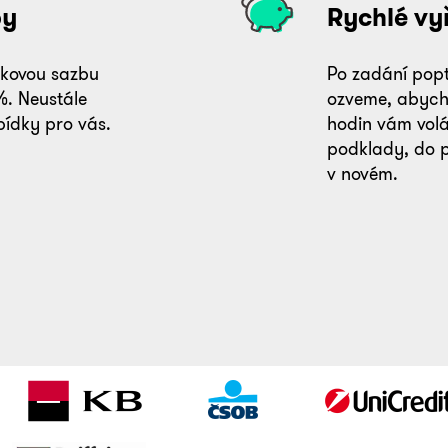
by
Rychlé vyř
okovou sazbu
Po zadání pop
 %. Neustále
ozveme, abycho
bídky pro vás.
hodin vám vol
podklady, do 
v novém.