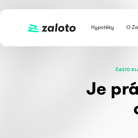
Hypotéky
O Za
ČASTO KL
Je pr