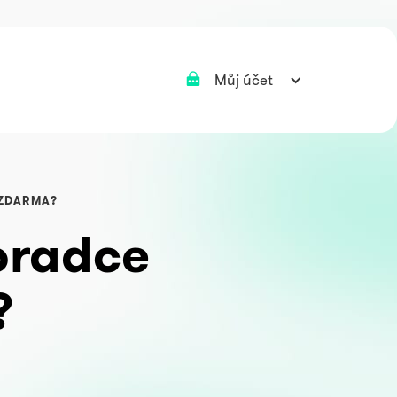
Můj účet
 ZDARMA?
oradce
?