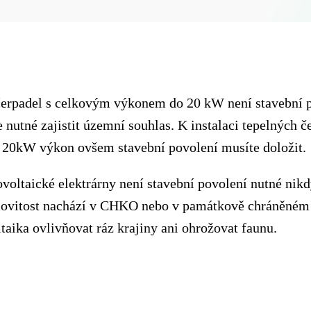
čerpadel s celkovým výkonem do 20 kW není stavební 
je nutné zajistit územní souhlas. K instalaci tepelných č
h 20kW výkon ovšem stavební povolení musíte doložit.
voltaické elektrárny není stavební povolení nutné nik
ovitost nachází v CHKO nebo v památkově chráněném
taika ovlivňovat ráz krajiny ani ohrožovat faunu.