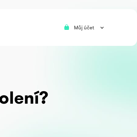
Můj účet
olení?