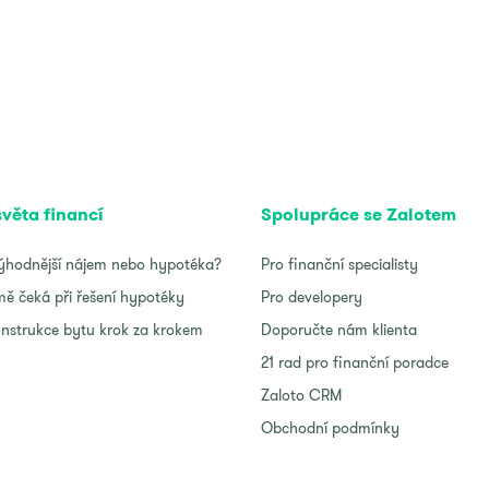
světa financí
Spolupráce se Zalotem
ýhodnější nájem nebo hypotéka?
Pro finanční specialisty
ě čeká při řešení hypotéky
Pro developery
nstrukce bytu krok za krokem
Doporučte nám klienta
21 rad pro finanční poradce
Zaloto CRM
Obchodní podmínky