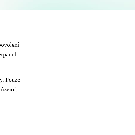
povolení
erpadel
dy. Pouze
 území,