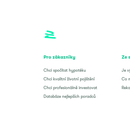
Pro zákazníky
Ze 
Chci spočítat hypotéku
Je v
Chci kvalitní životní pojištění
Co m
Chci profesionálně investovat
Reko
Databáze nejlepších poradců