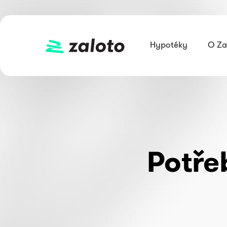
Hypotéky
O Za
Potře