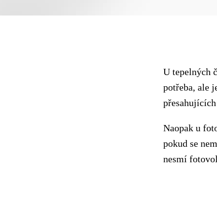
U tepelných 
potřeba, ale 
přesahujícíc
Naopak u foto
pokud se nem
nesmí fotovol