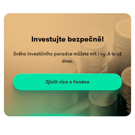
Investujte bezpečně!
Svého investičního poradce můžete mít i vy. A to už
dnes.
Zjistit více o Fondee