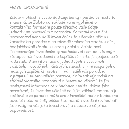
PRÁVNÍ UPOZORNĚNÍ
Zaloto v oblasti investic dodržuje limity tipařské činnosti. To
znamená, že Zaloto na základě vámi vyplněného
kontaktního formuláře pouze předává vaše údaje
jednotlivým poradcům z databáze. Samotné investiční
poradenství nebo další investiční služby čerpáte přímo u
konkrétního poradce a na základě smluvního vztahu s ním,
bez jakéhokoli zásahu ze strany Zaloto. Zaloto není
licencovaným investičním zprostředkovatelem ani vázaným
zástupcem.S investicemi na kapitálovém trhu je spojena celá
řada rizik. Bližší informace o jednotlivých investičních
službách, investičních nástrojích, rizicích s nimi spojených a
možných zajištěních proti nim vám sdělí váš poradce.
Využijete-li služeb vašeho poradce, činíte tak výhradně na
základě vlastního rozhodnutí a berete na vědomí, že jím
poskytnutá informace se v budoucnu může ukázat jako
nesprávná, že investice učiněné na jejím základě mohou být
ztrátové a že poradce může svou investiční radu v budoucnu
odvolat nebo změnit, přičemž samotná investiční rozhodnutí
jsou vždy na vás jako investorovi, a nesete za ně plnou
odpovědnost.