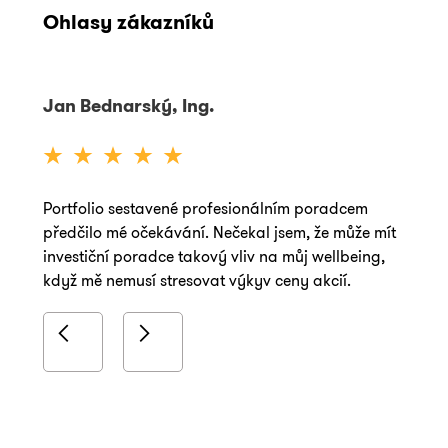
Ohlasy zákazníků
Jan Bednarský, Ing.
Petr
Portfolio sestavené profesionálním poradcem
Pan V
předčilo mé očekávání. Nečekal jsem, že může mít
Díky!
investiční poradce takový vliv na můj wellbeing,
když mě nemusí stresovat výkyv ceny akcií.