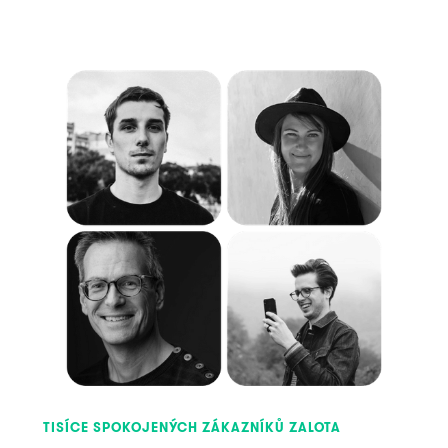
TISÍCE SPOKOJENÝCH ZÁKAZNÍKŮ ZALOTA