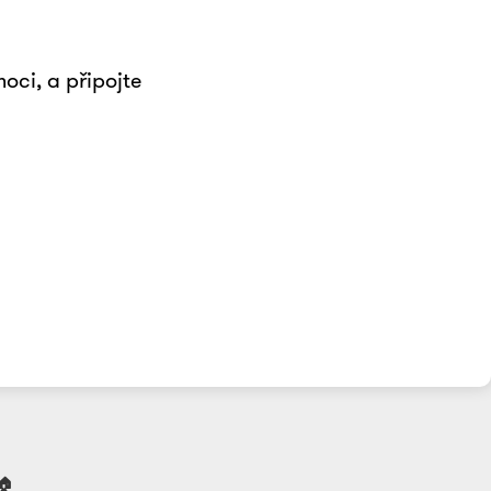
ci, a připojte
🏠