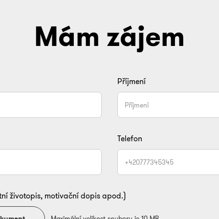
Mám zájem
Příjmení
Telefon
tní životopis, motivační dopis apod.)
dokument
Maximální velikost souboru je 10 MB