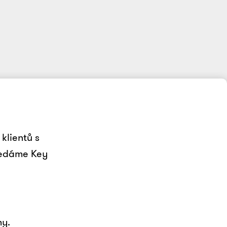
klientů s
ledáme Key
my.