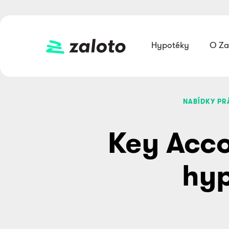
Hypotéky
O Za
NABÍDKY PR
Key Acco
hyp