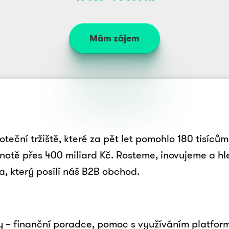
Mám zájem
teční tržiště, které za pět let pomohlo 180 tisícům 
notě přes 400 miliard Kč. Rosteme, inovujeme a h
 který posílí náš B2B obchod.
y – finanční poradce, pomoc s využíváním platfor