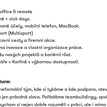
ffice & remote
né + sick days.
romé účely, mobilní telefon, MacBook.
ort (Multisport)
ovní cesty a firemní akce.
na inovace a vlastní organizace práce.
u nových projektů a kariérní růst.
áře v Karlíně s výbornou dostupností.
tura:
neformální tým, kde si tykáme a kde podpora, ote
u jen prázdná slova. Pořádáme teambuildingy, spo
bychom si nejen dobře rozuměli v práci, ale i mimo 