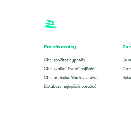
Pro zákazníky
Ze 
Chci spočítat hypotéku
Je v
Chci kvalitní životní pojištění
Co m
Chci profesionálně investovat
Reko
Databáze nejlepších poradců