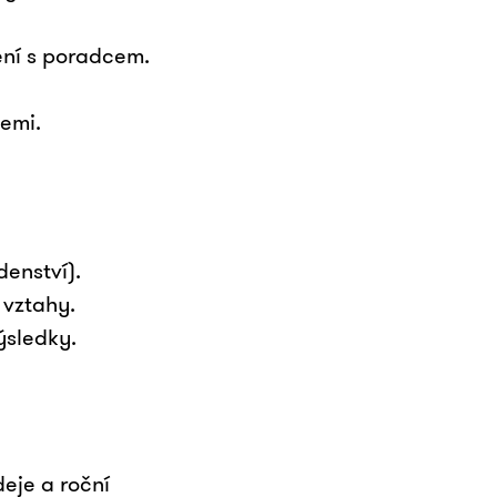
ní s poradcem.
emi.
denství).
 vztahy.
ýsledky.
eje a roční