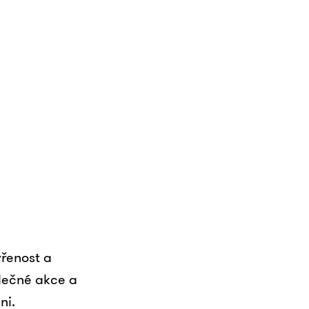
vřenost a
lečné akce a
ni.