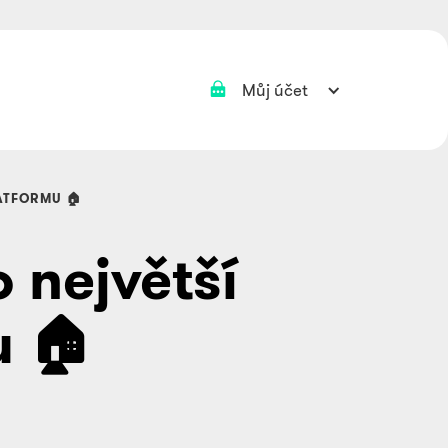
Můj účet
ATFORMU 🏠
 největší
u 🏠