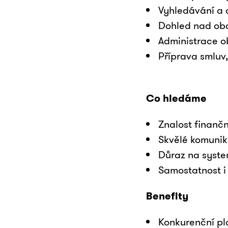
Vyhledávání a 
Dohled nad obc
Administrace o
Příprava smluv
Co hledáme
Znalost finančn
Skvělé komunik
Důraz na syste
Samostatnost i
Benefity
Konkurenční pla