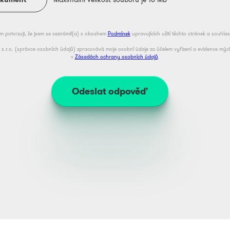
m potvrzuji, že jsem se seznámil(a) s obsahem
Podmínek
upravujících užití těchto stránek a souhlas
o s.r.o. (správce osobních údajů) zpracovává moje osobní údaje za účelem vyřízení a evidence mý
v
Zásadách ochrany osobních údajů
.