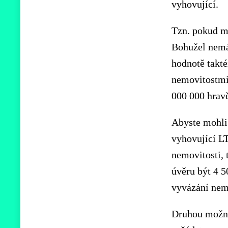
vyhovující.
Tzn. pokud má
Bohužel nemát
hodnotě takt
nemovitostmi 
000 000 hrav
Abyste mohli 
vyhovující LT
nemovitosti, 
úvěru být 4 5
vyvázání nemo
Druhou možno