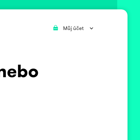
Můj účet
 nebo