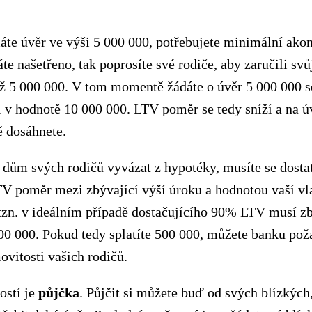
te úvěr ve výši 5 000 000, potřebujete minimální akon
e našetřeno, tak poprosíte své rodiče, aby zaručili sv
éž 5 000 000. V tom momentě žádáte o úvěr 5 000 000 
v hodnotě 10 000 000. LTV poměr se tedy sníží a na úv
ě dosáhnete.
dům svých rodičů vyvázat z hypotéky, musíte se dosta
V poměr mezi zbývající výší úroku a hodnotou vaší vl
tzn. v ideálním případě dostačujícího 90% LTV musí zb
00 000. Pokud tedy splatíte 500 000, můžete banku pož
vitosti vašich rodičů.
stí je
půjčka
. Půjčit si můžete buď od svých blízkých