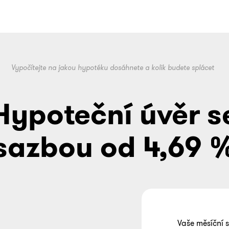
Vypočítejte na jakou hypotéku dosáhnete a kolik budete splácet
Hypoteční úvěr s
sazbou od 4,69 
Vaše měsíční 