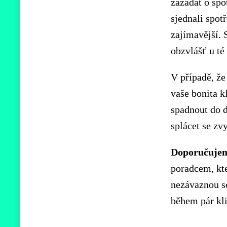
zažádat o spo
sjednali spot
zajímavější.
obzvlášť u té 
V případě, že
vaše bonita k
spadnout do d
splácet se zv
Doporučuje
poradcem, kt
nezávaznou s
během pár kli