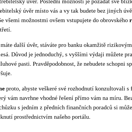
třebitelský úvěr. Poslední možností je požádat své blízk
řebitelský úvěr místo vás a vy tak budete bez jiných úv
 Se všemi možnostmi ovšem vstupujete do obrovského
r
třetí.
 máte další úvěr, stáváte pro banku okamžitě rizikový
lesá. Důvod je jednoduchý, s vyššími výdaji můžete p
luhové pasti. Pravděpodobnost, že nebudete schopni sp
yšuje.
me
proto, abyste veškeré své rozhodnutí konzultovali s
erý vám navrhne vhodné řešení přímo vám na míru. Be
chůzku s jedním z předních finančních poradců si můž
knutí prostřednictvím našeho portálu.