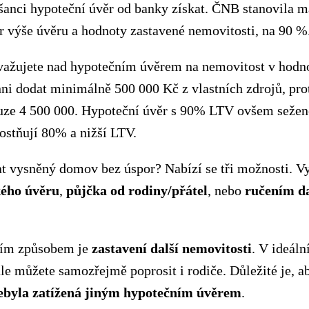
šanci hypoteční úvěr od banky získat. ČNB stanovila m
r výše úvěru a hodnoty zastavené nemovitosti, na 90 %
važujete nad hypotečním úvěrem na nemovitost v hodn
nni dodat minimálně 500 000 Kč z vlastních zdrojů, pr
uze 4 500 000. Hypoteční úvěr s 90% LTV ovšem sežen
ostňují 80% a nižší LTV.
at vysněný domov bez úspor? Nabízí se tři možnosti. Vy
kého úvěru
,
půjčka od rodiny/přátel
, nebo
ručením da
ším způsobem je
zastavení další nemovitosti
. V ideál
 ale můžete samozřejmě poprosit i rodiče. Důležité je, a
ebyla
zatížená
jiným hypotečním úvěrem
.