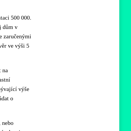
taci 500 000.
ůj dům v
se zaručenými
ěr ve výši 5
t na
astní
ývající výše
ádat o
, nebo