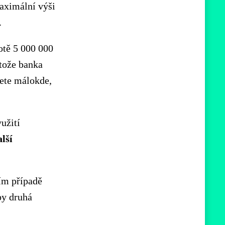
aximální výši
.
otě 5 000 000
otože banka
ete málokde,
užití
lší
ním případě
by druhá