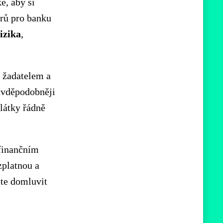
é, aby si
ěrů pro banku
izika
,
m žadatelem a
ravděpodobněji
látky řádně
 finančním
zplatnou a
ete domluvit