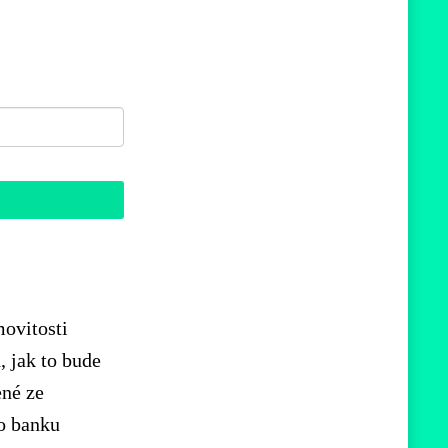
movitosti
, jak to bude
ené ze
ro banku