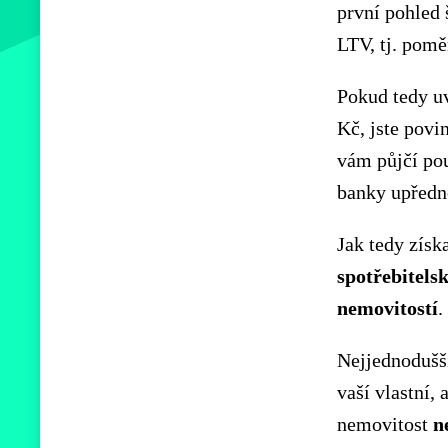
první pohled 
LTV, tj. pomě
Pokud tedy u
Kč, jste povi
vám půjčí po
banky upředn
Jak tedy získ
spotřebitels
nemovitostí
.
Nejjednoduš
vaší vlastní,
nemovitost
n