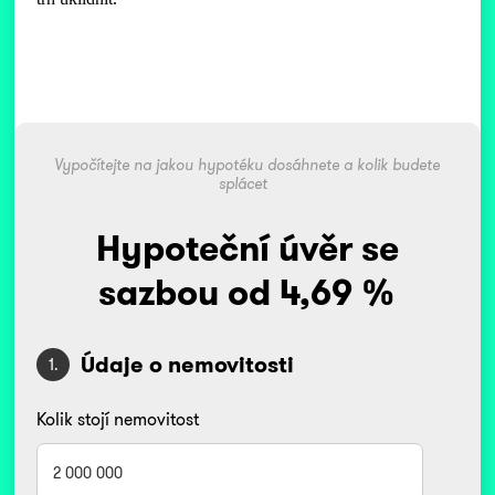
Vypočítejte na jakou hypotéku dosáhnete a kolik budete
splácet
Hypoteční úvěr se
sazbou od 4,69 %
Údaje o nemovitosti
1.
Kolik stojí nemovitost