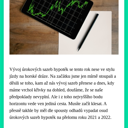
Vývoj úrokových sazeb hypoték se tento rok nese ve stylu
jízdy na horské dráze. Na začátku jsme jen mírně stoupali a
děsili se toho, kam až nás vývoj sazeb přenese a dnes, kdy
máme vrchol křivky na dohled, doufáme, že se naše
předpoklady nevyplní. Ale i z toho nejvyššího bodu
horizontu vede ven jediná cesta. Musíte začít klesat. A
přesně takhle by měl dle spousty odhadů vypadat osud
úrokových sazeb hypoték na přelomu roku 2021 a 2022.