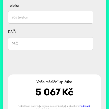
Telefon
PSČ
Vaše měsíční splátka
5 067
Kč
Odesláním potvrzuji, že jsem se seznámil(a) s obsahem
Podmínek