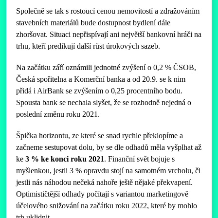
Společně se tak s rostoucí cenou nemovitostí a zdražováním
stavebních materiálů bude dostupnost bydlení dále
zhoršovat. Situaci nepřispívají ani největší bankovní hráči na
trhu, kteří predikují další růst úrokových sazeb.
Na začátku září oznámili jednotné zvýšení o 0,2 % ČSOB,
Česká spořitelna a Komerční banka a od 20.9. se k nim
přidá i AirBank se zvýšením o 0,25 procentního bodu.
Spousta bank se nechala slyšet, že se rozhodně nejedná o
poslední změnu roku 2021.
Špička horizontu, ze které se snad rychle překlopíme a
začneme sestupovat dolu, by se dle odhadů měla vyšplhat až
ke
3 % ke konci roku 2021
. Finanční svět bojuje s
myšlenkou, jestli 3 % opravdu stojí na samotném vrcholu, či
jestli nás náhodou nečeká nahoře ještě nějaké překvapení.
Optimističtější odhady počítají s variantou marketingově
účelového snižování na začátku roku 2022, které by mohlo
trh uklidnit.