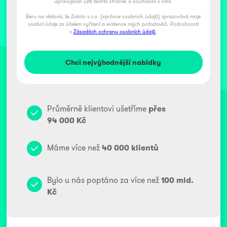
upravujících užití těchto stránek a souhlasím s nimi.
Beru na vědomí, že Zaloto s.r.o. (správce osobních údajů) zpracovává moje
osobní údaje za účelem vyřízení a evidence mých požadavků. Podrobnosti
v
Zásadách ochrany osobních údajů
.
Průměrně klientovi ušetříme
přes
94 000 Kč
Máme více než
40 000 klientů
Bylo u nás poptáno za více než
100 mld.
Kč