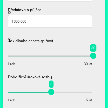
Představa o půjčce
Kč
Kč
Jak dlouho chcete splácet
30
1 rok
30 let
Doba fixní úrokové sazby
3
1 rok
5 let