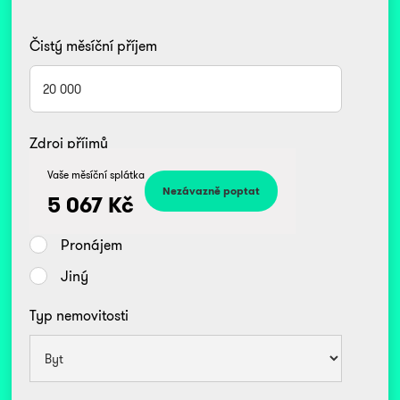
Čistý měsíční příjem
Zdroj příjmů
Kč
Vaše měsíční splátka
Zaměstnanec
5 067
Kč
Podnikatel/OSVČ
Pronájem
Jiný
Typ nemovitosti