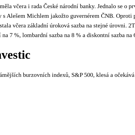
měla včera i rada České národní banky. Jednalo se o pr
y s Alešem Michlem jakožto guvernérem ČNB. Oproti 
tala včera základní úroková sazba na stejné úrovni. 2T
í na 7 %, lombardní sazba na 8 % a diskontní sazba na 
nvestic
ámějších burzovních indexů, S&P 500, klesá a očekává 