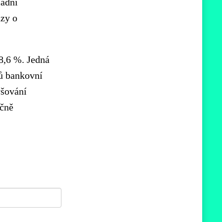
ladní
azy o
8,6 %. Jedná
nů bankovní
yšování
ečně