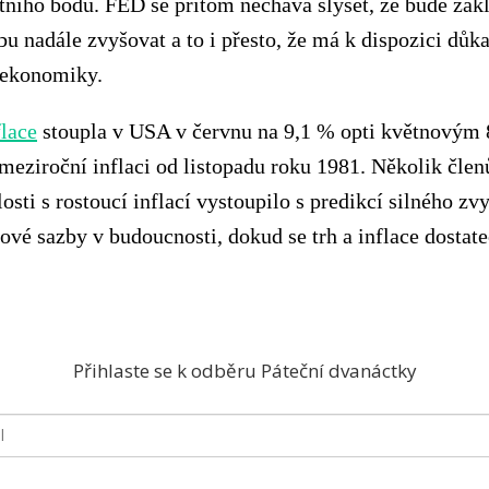
tního bodu. FED se přitom nechává slyšet, že bude zák
u nadále zvyšovat a to i přesto, že má k dispozici důk
 ekonomiky.
flace
stoupla v USA v červnu na 9,1 % opti květnovým 
 meziroční inflaci od listopadu roku 1981. Několik čle
losti s rostoucí inflací vystoupilo s predikcí silného zv
ové sazby v budoucnosti, dokud se trh a inflace dostat
Přihlaste se k odběru Páteční dvanáctky