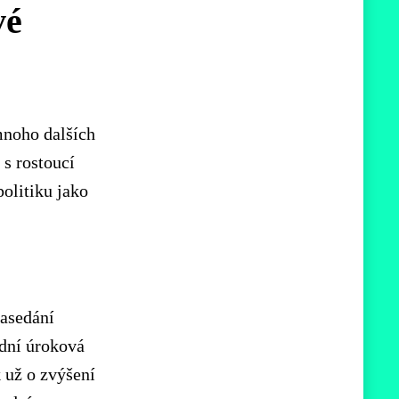
vé
mnoho dalších
 s rostoucí
politiku jako
asedání
adní úroková
 už o zvýšení