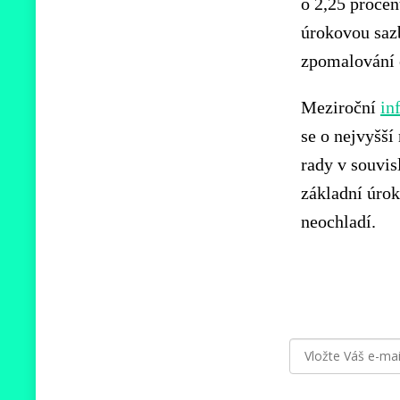
o 2,25 procen
úrokovou sazb
zpomalování
Meziroční
in
se o nejvyšší
rady v souvis
základní úrok
neochladí.