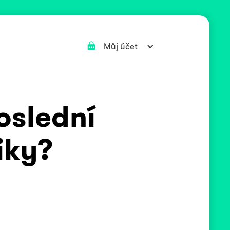
Můj účet
oslední
iky?