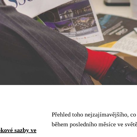
Přehled toho nejzajímavějšího, co
během posledního měsíce ve svět
kové sazby ve