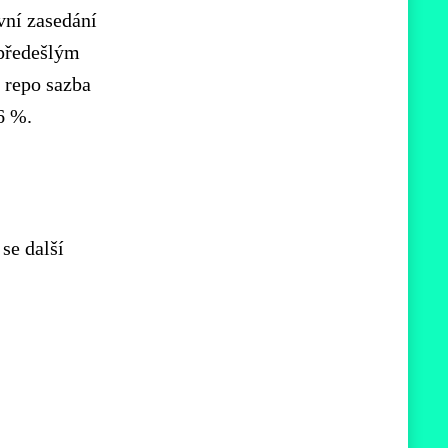
vní zasedání
předešlým
 repo sazba
6 %.
se další