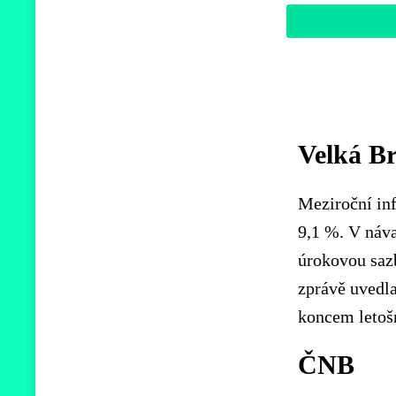
Velká Br
Meziroční inf
9,1 %. V náva
úrokovou sazb
zprávě uvedla
koncem letoš
ČNB