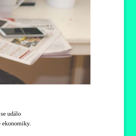
 se událo
ě ekonomiky.