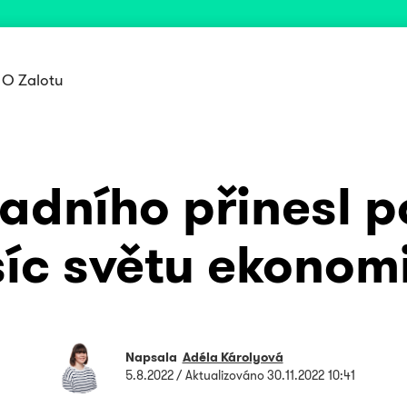
O Zalotu
adního přinesl p
íc světu ekonom
Napsala
Adéla Károlyová
5.8.2022
/ Aktualizováno
30.11.2022 10:41