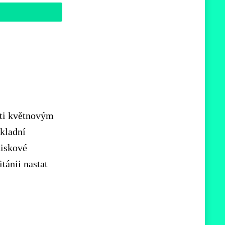
oti květnovým
ákladní
tiskové
tánii nastat