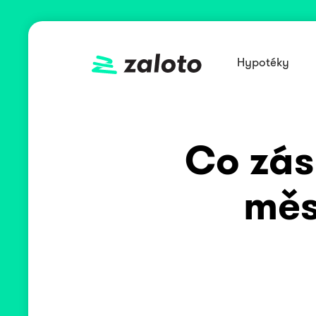
Hypotéky
Co zás
měs