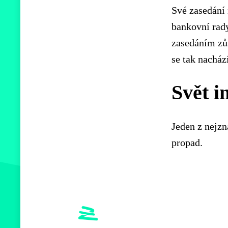
Své zasedání 
bankovní rad
zasedáním zůs
se tak nacház
Svět i
Jeden z nejzn
propad.