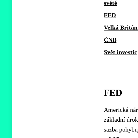
světě
FED
Velká Britán
ČNB
Svět investic
FED
Americká nár
základní úrok
sazba pohybuj