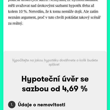
měli uvažovat nad úrokovými sazbami hypoték třeba až
kolem 10 %. Netvrdím, že k tomu nemůže dojít. Ale zatím
neznám argument, proč v tuto chvíli pokládat takový scénář
za reálný.
Vypočítejte na jakou hypotéku dosáhnete a kolik budete
splácet
Hypoteční úvěr se
sazbou od 4,69 %
Údaje o nemovitosti
1.