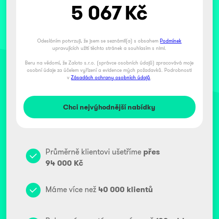
5 067
Kč
Odesláním potvrzuji, že jsem se seznámil(a) s obsahem
Podmínek
upravujících užití těchto stránek a souhlasím s nimi.
Beru na vědomí, že Zaloto s.r.o. (správce osobních údajů) zpracovává moje
osobní údaje za účelem vyřízení a evidence mých požadavků. Podrobnosti
v
Zásadách ochrany osobních údajů
.
Průměrně klientovi ušetříme
přes
94 000 Kč
Máme více než
40 000 klientů