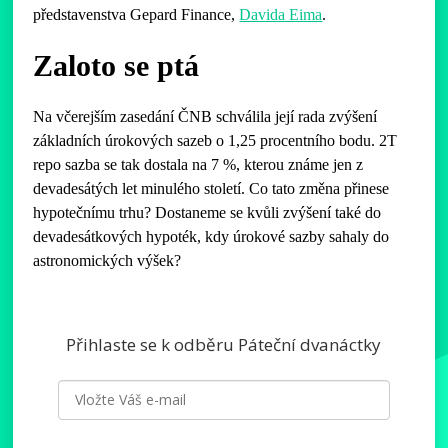
představenstva Gepard Finance,
Davida Eima
.
Zaloto se ptá
Na včerejším zasedání ČNB schválila její rada zvýšení
základních úrokových sazeb o 1,25 procentního bodu. 2T
repo sazba se tak dostala na 7 %, kterou známe jen z
devadesátých let minulého století. Co tato změna přinese
hypotečnímu trhu? Dostaneme se kvůli zvýšení také do
devadesátkových hypoték, kdy úrokové sazby sahaly do
astronomických výšek?
Přihlaste se k odběru Páteční dvanáctky