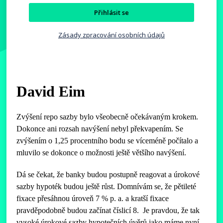
Přihlásit se
Zásady zpracování osobních údajů
David Eim
Zvýšení repo sazby bylo všeobecně očekávaným krokem.
Dokonce ani rozsah navýšení nebyl překvapením. Se
zvýšením o 1,25 procentního bodu se víceméně počítalo a
mluvilo se dokonce o možnosti ještě většího navýšení.
Dá se čekat, že banky budou postupně reagovat a úrokové
sazby hypoték budou ještě růst. Domnívám se, že pětileté
fixace přesáhnou úroveň 7 % p. a. a kratší fixace
pravděpodobně budou začínat číslicí 8. Je pravdou, že tak
vysoké úrokové sazby hypotečních úvěrů jako máme nyní,