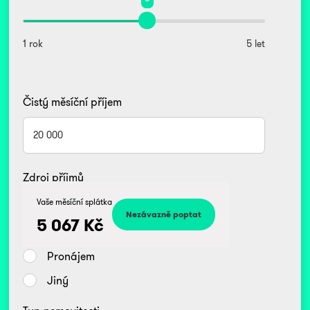
1 rok
5 let
Čistý měsíční příjem
Zdroj příjmů
Kč
Vaše měsíční splátka
Zaměstnanec
5 067
Kč
Podnikatel/OSVČ
Pronájem
Jiný