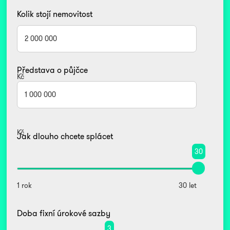
Kolik stojí nemovitost
Představa o půjčce
Kč
Kč
Jak dlouho chcete splácet
30
1 rok
30 let
Doba fixní úrokové sazby
3