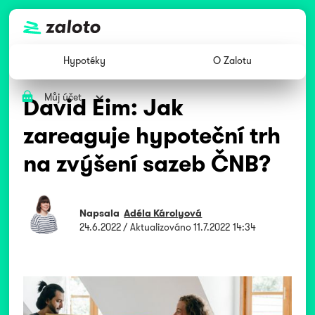
Hypotéky
O Zalotu
Můj účet
David Eim: Jak
zareaguje hypoteční trh
na zvýšení sazeb ČNB?
Napsala
Adéla Károlyová
24.6.2022
/ Aktualizováno
11.7.2022 14:34