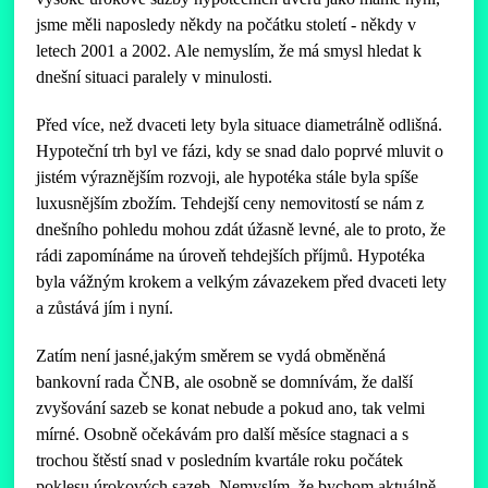
jsme měli naposledy někdy na počátku století - někdy v
letech 2001 a 2002. Ale nemyslím, že má smysl hledat k
dnešní situaci paralely v minulosti.
Před více, než dvaceti lety byla situace diametrálně odlišná.
Hypoteční trh byl ve fázi, kdy se snad dalo poprvé mluvit o
jistém výraznějším rozvoji, ale hypotéka stále byla spíše
luxusnějším zbožím. Tehdejší ceny nemovitostí se nám z
dnešního pohledu mohou zdát úžasně levné, ale to proto, že
rádi zapomínáme na úroveň tehdejších příjmů. Hypotéka
byla vážným krokem a velkým závazekem před dvaceti lety
a zůstává jím i nyní.
Zatím není jasné,jakým směrem se vydá obměněná
bankovní rada ČNB, ale osobně se domnívám, že další
zvyšování sazeb se konat nebude a pokud ano, tak velmi
mírné. Osobně očekávám pro další měsíce stagnaci a s
trochou štěstí snad v posledním kvartále roku počátek
poklesu úrokových sazeb. Nemyslím, že bychom aktuálně