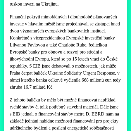
ruskou invazi na Ukrajinu.
Finanční pokrytí mimořádných i dlouhodobě plánovaných
investic v hlavním městě jsme projednávali se zástupci hned
dvou významných evropských bankovních institucí.
Konkrétně s viceprezidentkou Evropské investiční banky
Lilyanou Pavlovou a také Charlotte Ruhe, ředitelkou
Evropské banky pro obnovu a rozvoj pro střední a
jihovýchodní Evropu, která se po 15 letech vrací do České
republiky. S EIB jsme debatovali o možnostech, jak může
Praha čerpat balíček Ukraine Solidarity Urgent Response, v
rámci kterého banka celkově vyčlenila 668 milionů eur, tedy
zhruba 16,7 miliard Kč.
Z tohoto balíčku by mělo být možné financovat například
rychlé stavby či tolik potřebný stavební materiál. Dále jsme
s EIB jednali o financování stavby metra D. EBRD nám na
základě jednání nabídne možnosti financování pro projekty
udržitelného bydlení a posílení energetické soběstačnosti