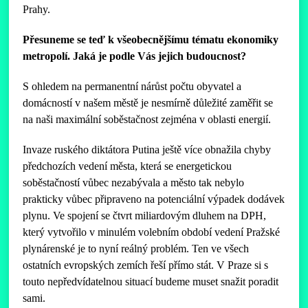
Prahy.
Přesuneme se teď k všeobecnějšímu tématu ekonomiky
metropolí. Jaká je podle Vás jejich budoucnost?
S ohledem na permanentní nárůst počtu obyvatel a
domácností v našem městě je nesmírně důležité zaměřit se
na naši maximální soběstačnost zejména v oblasti energií.
Invaze ruského diktátora Putina ještě více obnažila chyby
předchozích vedení města, která se energetickou
soběstačností vůbec nezabývala a město tak nebylo
prakticky vůbec připraveno na potenciální výpadek dodávek
plynu. Ve spojení se čtvrt miliardovým dluhem na DPH,
který vytvořilo v minulém volebním období vedení Pražské
plynárenské je to nyní reálný problém. Ten ve všech
ostatních evropských zemích řeší přímo stát. V Praze si s
touto nepředvídatelnou situací budeme muset snažit poradit
sami.