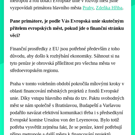
metropolí a roli dotací Evropské unie v rozvoji měst jsme
vyzpovídali primátora hlavního města
Prahy
,
Zdeňka Hřiba
.
Pane primátore, je podle Vás Evropská unie skutečným
přítelem evropských měst, pokud jde o finanční stránku
věci?
Finanční prostředky z EU jsou potřebné především z toho
důvodu, aby došlo k rozhýbání ekonomiky. Sáhnout si na
tyto peníze je obrovská příležitost pro všechna města ve
středoevropském regionu.
Praha v tomto volebním období pokročila mílovými kroky v
oblasti financování městských projektů z fondů Evropské
unie. Díky vstupu hlavního města do tzv. Paktu svobodných
měst se nám společně s Bratislavou, Budapeští a Varšavou
podařilo navázat efektivní komunikaci třeba i s předsedkyní
Evropské komise Ursulou von der Leyenovou. Bylo totiž
potřeba vysvětlit zejména fakt, že se peníze, které potřebují
přímo metropole a další města k financování projektů