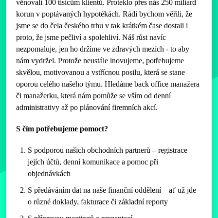
věnovali 100 tisícům klientů. Proteklo přes nás 250 miliard
korun v poptávaných hypotékách. Rádi bychom věřili, že
jsme se do čela českého trhu v tak krátkém čase dostali i
proto, že jsme pečliví a spolehliví. Náš růst navíc
nezpomaluje, jen ho držíme ve zdravých mezích - to aby
nám vydržel. Protože neustále inovujeme, potřebujeme
skvělou, motivovanou a vstřícnou posilu, která se stane
oporou celého našeho týmu. Hledáme back office manažera
či manažerku, která nám pomůže se vším od denní
administrativy až po plánování firemních akcí.
S čím potřebujeme pomoct?
S podporou našich obchodních partnerů – registrace
jejích účtů, denní komunikace a pomoc při
objednávkách
S předáváním dat na naše finanční oddělení – ať už jde
o různé doklady, fakturace či základní reporty