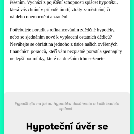
řešením. Vychází z pojištění schopnosti splácet hypotéku,
která vás chrání v případě úmrtí, ztráty zaměstnání, či
náhlého onemocnění a zranění.
Potřebujete poradit s refinancováním zděděné hypotéky,
nebo se sjednáním nové k vyplacení ostatních dědiců?
Neváhejte se obrátit na jednoho z tisíce našich ověřených
finančních poradců, kteří vám bezplatně poradí a sjednají ty
nejlepší podmínky, které na dnešním trhu seženete.
Vypočítejte na jakou hypotéku dosáhnete a kolik budete
splácet
Hypoteční úvěr se