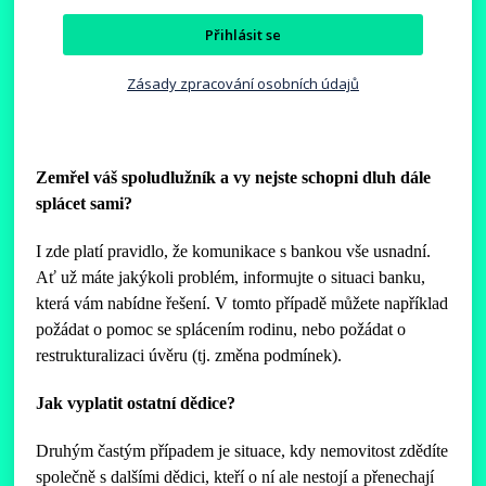
Přihlásit se
Zásady zpracování osobních údajů
Zemřel váš spoludlužník a vy nejste schopni dluh dále
splácet sami?
I zde platí pravidlo, že komunikace s bankou vše usnadní.
Ať už máte jakýkoli problém, informujte o situaci banku,
která vám nabídne řešení. V tomto případě můžete například
požádat o pomoc se splácením rodinu, nebo požádat o
restrukturalizaci úvěru (tj. změna podmínek).
Jak vyplatit ostatní dědice?
Druhým častým případem je situace, kdy nemovitost zdědíte
společně s dalšími dědici, kteří o ní ale nestojí a přenechají