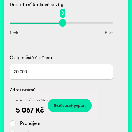
Doba fixní úrokové sazby
3
1 rok
5 let
Čistý měsíční příjem
Zdroj příjmů
Kč
Vaše měsíční splátka
Zaměstnanec
5 067
Kč
Podnikatel/OSVČ
Pronájem