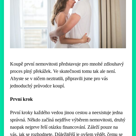
Koupě první nemovitosti představuje pro mnohé zdlouhavý
proces plný překážek. Ve skutečnosti tomu tak ale není.
Abyste se v ničem neztratili, připravili jsme pro vás
jednoduchý průvodce koupí.
První krok
První kroky každého vedou jinou cestou a neexistuje jedna
správná. Někdo začíná nejdříve výběrem nemovitosti, druhý
naopak nejprve řeší otázku financování. Záleží pouze na
vás, jak se rozhodnete. Důležitější je ovšem vědět, čemu se