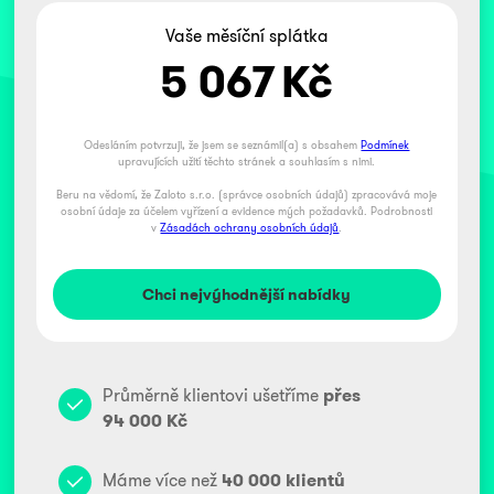
Vaše měsíční splátka
5 067
Kč
Odesláním potvrzuji, že jsem se seznámil(a) s obsahem
Podmínek
upravujících užití těchto stránek a souhlasím s nimi.
Beru na vědomí, že Zaloto s.r.o. (správce osobních údajů) zpracovává moje
osobní údaje za účelem vyřízení a evidence mých požadavků. Podrobnosti
v
Zásadách ochrany osobních údajů
.
Průměrně klientovi ušetříme
přes
94 000 Kč
Máme více než
40 000 klientů