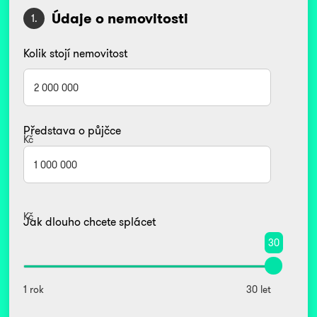
Údaje o nemovitosti
1.
Kolik stojí nemovitost
Představa o půjčce
Kč
Kč
Jak dlouho chcete splácet
30
1 rok
30 let