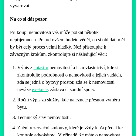
vyvarovat.
Na co si dát pozor
Při koupi nemovitosti vás může potkat několik
nepříjemností. Pokud ovšem budete vědět, co si ohlídat, měl
by být celý proces velmi hladký. Než přistoupíte k
závazným krokům, zkontrolujte si následující věci:
Výpis z
katastru
nemovitostí a listu vlastnictví, kde si
zkontrolujte podrobnosti o nemovitosti a jejích vadách,
zda se jedná o bytový prostor, zda se k nemovitosti
neváže
exekuce
, zástava či soudní spory.
Roční výpis za služby, kde naleznete přesnou výměru
bytu.
Technický stav nemovitosti.
Znění rezervační smlouvy, které je vždy lepší předat ke
kontrole advokátovi. V případě, že máte o nemovitost