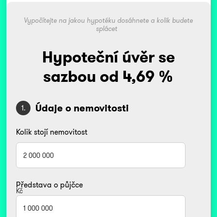
Vypočítejte na jakou hypotéku dosáhnete a kolik budete
splácet
Hypoteční úvěr se
sazbou od 4,69 %
Údaje o nemovitosti
1.
Kolik stojí nemovitost
Představa o půjčce
Kč