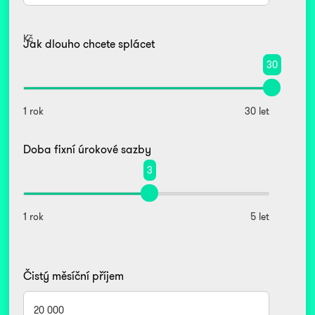
Kč
Jak dlouho chcete splácet
30
1 rok
30 let
Doba fixní úrokové sazby
3
1 rok
5 let
Čistý měsíční příjem