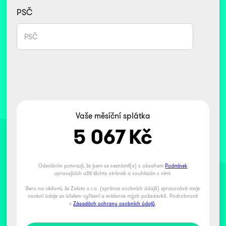
PSČ
Vaše měsíční splátka
5 067
Kč
Odesláním potvrzuji, že jsem se seznámil(a) s obsahem
Podmínek
upravujících užití těchto stránek a souhlasím s nimi.
Beru na vědomí, že Zaloto s.r.o. (správce osobních údajů) zpracovává moje
osobní údaje za účelem vyřízení a evidence mých požadavků. Podrobnosti
v
Zásadách ochrany osobních údajů
.