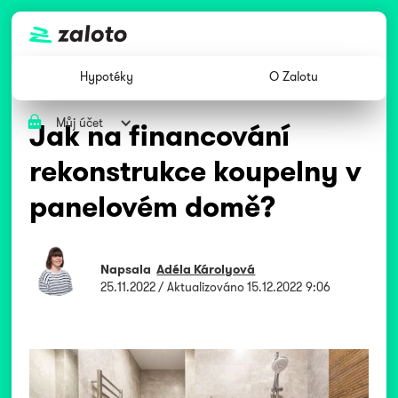
Hypotéky
O Zalotu
Můj účet
Jak na financování
rekonstrukce koupelny v
panelovém domě?
Napsala
Adéla Károlyová
25.11.2022
/ Aktualizováno
15.12.2022 9:06