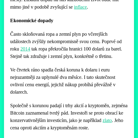
mimo jiné v podobě zvyšující se
inflace
.
Ekonomické dopady
Často skloňovaná ropa a zemní plyn po včerejších
událostech zvýšily nekompromisně svou cenu. Poprvé od
roku
2014
tak ropa překročila hranici 100 dolarů za barel.
Stejně tak zdražuje i zemní plyn, konkrétně o třetinu.
Ve čtvrtek ráno spadla česká koruna k dolaru i euru
nejrazantněji za uplynulé dva měsíce. I tato skutečnost
ovlivní cenu energií, jejichž nákup probíhá převážně v
dolarech.
Společně s korunou padají i trhy akcií a kryptoměn, zejména
Bitcoin zaznamenal tvrdý pád. Investoři se proto obrací ke
konzervativnějším investicím, jako je například
zlato
. Jeho
cena oproti akciím a kryptoměnám roste.