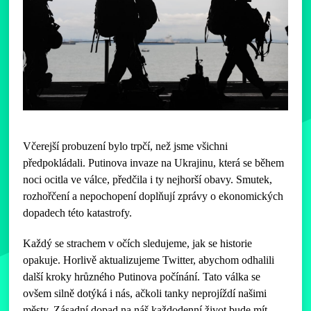
Včerejší probuzení bylo trpčí, než jsme všichni
předpokládali. Putinova invaze na Ukrajinu, která se během
noci ocitla ve válce, předčila i ty nejhorší obavy. Smutek,
rozhořčení a nepochopení doplňují zprávy o ekonomických
dopadech této katastrofy.
Každý se strachem v očích sledujeme, jak se historie
opakuje. Horlivě aktualizujeme Twitter, abychom odhalili
další kroky hrůzného Putinova počínání. Tato válka se
ovšem silně dotýká i nás, ačkoli tanky neprojíždí našimi
městy. Zásadní dopad na náš každodenní život bude mít