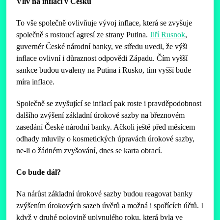
Vliv na inflaci v Česku
To vše společně ovlivňuje vývoj inflace, která se zvyšuje
společně s rostoucí agresí ze strany Putina.
Jiří Rusnok
,
guvernér České národní banky, ve středu uvedl, že výši
inflace ovlivní i důraznost odpovědi Západu. Čím vyšší
sankce budou uvaleny na Putina i Rusko, tím vyšší bude
míra inflace.
Společně se zvyšující se inflací pak roste i pravděpodobnost
dalšího zvýšení základní úrokové sazby na březnovém
zasedání České národní banky. Ačkoli ještě před měsícem
odhady mluvily o kosmetických úpravách úrokové sazby,
ne-li o žádném zvyšování, dnes se karta obrací.
Co bude dál?
Na nárůst základní úrokové sazby budou reagovat banky
zvýšením úrokových sazeb úvěrů a možná i spořících účtů. I
když v druhé polovině uplynulého roku, která byla ve