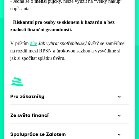
- Jedná se o
menší
půjčky, nelze využít na “velký nákup”
např. auta
-
Riskantní pro osoby se sklonem k hazardu a bez
znalosti finanční gramotnosti.
V příštím
díle
Jak vybrat spotřebitelský úvěr?
se zaměříme
na rozdíl mezi RPSN a úrokovou sazbou a vysvětlíme si,
jak si spočítat splátku úvěru.
Pro zákazníky
Ze světa financí
Spolupráce se Zalotem