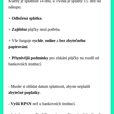
Klarny je splatnost 14 dnů, u Twista je splatný 15. den od
nákupu.
+
Odložená
splátka
.
+
Zajištění
půjčky není potřeba.
+ Vše funguje
rychle
,
online
a
bez
zbytečného
papírování
.
+
Příznivější
podmínky
pro získání půjčky na rozdíl od
bankovních institucí.
- Musíte si ohlídat datum splatnosti, abyste neplatili
zbytečné poplatky
.
-
Vyšší
RPSN
než u bankovních institucí.