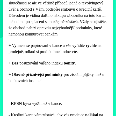
skutečnosti se ale ve většině případů jedná o revolvingový
úvěr a obchod s Vámi podepíše smlouvu o kreditní kartě.
Důvodem je vidina dalšího nákupu zákazníka na tuto kartu,
neboť mu po splacení samozřejmě zůstává. Vždy se ujistěte,
že obchod nabízí opravdu nejvýhodnější podmínky, které
nemohou konkurovat bankám.
+ Vyhnete se papírování v bance a vše vyřídíte
rychle
na
prodejně, odkud si produkt hned odnesete.
+
Bez
posuzování vašeho indexu
bonity
.
+ Obecně
příznivější
podmínky
pro získání půjčky, než u
bankovních institucí.
-
RPSN
bývá vyšší než v bance.
- Kreditní karta vám zůstává, aby vás prodejce
nalákal
na