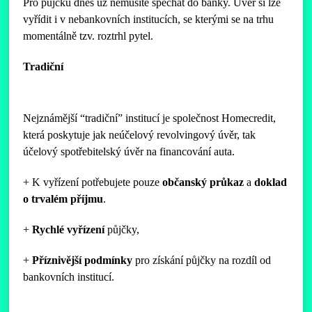
Pro půjčku dnes už nemusíte spěchat do banky. Úvěr si lze
vyřídit i v nebankovních institucích, se kterými se na trhu
momentálně tzv. roztrhl pytel.
Tradiční
Nejznámější “tradiční” institucí je společnost Homecredit,
která poskytuje jak neúčelový revolvingový úvěr, tak
účelový spotřebitelský úvěr na financování auta.
+ K vyřízení potřebujete pouze
občanský
průkaz
a
doklad
o
trvalém
příjmu
.
+
Rychlé
vyřízení
půjčky,
+
Příznivější
podmínky
pro získání půjčky na rozdíl od
bankovních institucí.