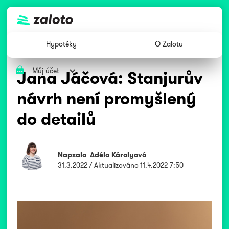
Hypotéky
O Zalotu
Můj účet
Jana Jáčová: Stanjurův
návrh není promyšlený
do detailů
Napsala
Adéla Károlyová
31.3.2022
/ Aktualizováno
11.4.2022 7:50