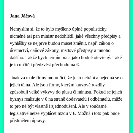
Jana Jáčová
Nemyslím si, že to bylo myšleno úplně populisticky,
nicméně asi pan ministr nedohlédl, jaké všechny předpisy a
vyhlášky se nejprve budou muset změnit, např. zákon o
účetnictví, daňové zákony, mzdové předpisy a mnoho
dalšího. Takže bych termín brala jako hodně otevřený. Také
je to určitě i předzvěst přechodu na €.
Jinak za malé firmy mohu říct, že je to netrápí a nejedná se o
jejich téma. Ale jsou firmy, kterým kurzové rozdíly
způsobují velké výkyvy do plusu či minusu. Pokud se jejich
byznys realizuje v € na straně dodavatelů i odběratelů, může
to pro ně být vlastně i zjednodušení. Ale v současné
legislativě nelze vyplácet mzdu v €. Možná i toto pak bude
předmětem úpravy.