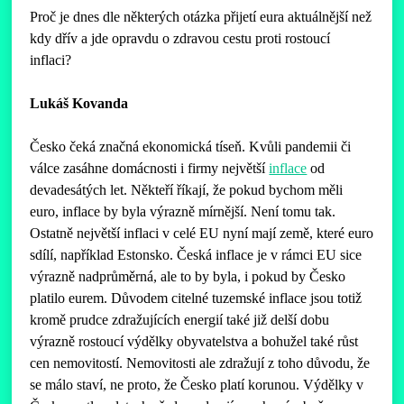
Proč je dnes dle některých otázka přijetí eura aktuálnější než
kdy dřív a jde opravdu o zdravou cestu proti rostoucí
inflaci?
Lukáš Kovanda
Česko čeká značná ekonomická tíseň. Kvůli pandemii či
válce zasáhne domácnosti i firmy největší
inflace
od
devadesátých let. Někteří říkají, že pokud bychom měli
euro, inflace by byla výrazně mírnější. Není tomu tak.
Ostatně největší inflaci v celé EU nyní mají země, které euro
sdílí, například Estonsko. Česká inflace je v rámci EU sice
výrazně nadprůměrná, ale to by byla, i pokud by Česko
platilo eurem. Důvodem citelné tuzemské inflace jsou totiž
kromě prudce zdražujících energií také již delší dobu
výrazně rostoucí výdělky obyvatelstva a bohužel také růst
cen nemovitostí. Nemovitosti ale zdražují z toho důvodu, že
se málo staví, ne proto, že Česko platí korunou. Výdělky v