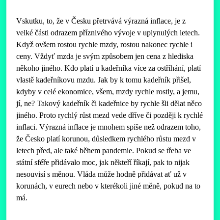
Vskutku, to, že v Česku přetrvává výrazná inflace, je z
velké části odrazem příznivého vývoje v uplynulých letech.
Když ovšem rostou rychle mzdy, rostou nakonec rychle i
ceny. Vždyť mzda je svým způsobem jen cena z hlediska
někoho jiného. Kdo platí u kadeřníka více za ostříhání, platí
vlastě kadeřníkovu mzdu. Jak by k tomu kadeřník přišel,
kdyby v celé ekonomice, všem, mzdy rychle rostly, a jemu,
jí, ne? Takový kadeřník či kadeřnice by rychle šli dělat něco
jiného. Proto rychlý růst mezd vede dříve či později k rychlé
inflaci. Výrazná inflace je mnohem spíše než odrazem toho,
že Česko platí korunou, důsledkem rychlého růstu mezd v
letech před, ale také během pandemie. Pokud se třeba ve
státní sféře přidávalo moc, jak někteří říkají, pak to nijak
nesouvisí s měnou. Vláda může hodně přidávat ať už v
korunách, v eurech nebo v kterékoli jiné měně, pokud na to
má.