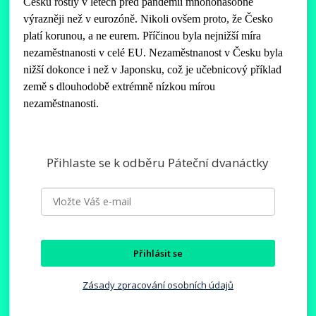
Česku rostly v letech před pandemií mnohonásobně
výrazněji než v eurozóně. Nikoli ovšem proto, že Česko
platí korunou, a ne eurem. Příčinou byla nejnižší míra
nezaměstnanosti v celé EU. Nezaměstnanost v Česku byla
nižší dokonce i než v Japonsku, což je učebnicový příklad
země s dlouhodobě extrémně nízkou mírou
nezaměstnanosti.
Přihlaste se k odběru Páteční dvanáctky
Přihlásit se
Zásady zpracování osobních údajů