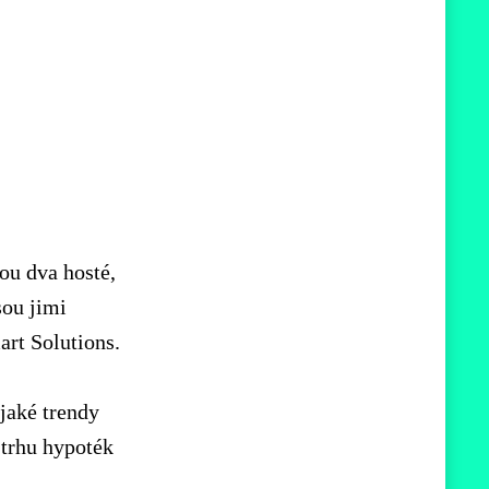
nou dva hosté,
sou jimi
rt Solutions.
jaké trendy
 trhu hypoték