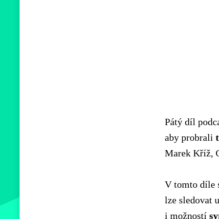
Pátý díl pod
aby probrali
Marek Kříž, 
V tomto díle 
lze sledovat 
i možností
sy