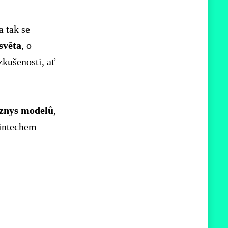
a tak se
světa
, o
zkušenosti, ať
znys modelů
,
fintechem