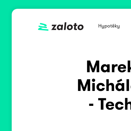
Hypotéky
Marek
Michál
- Tec