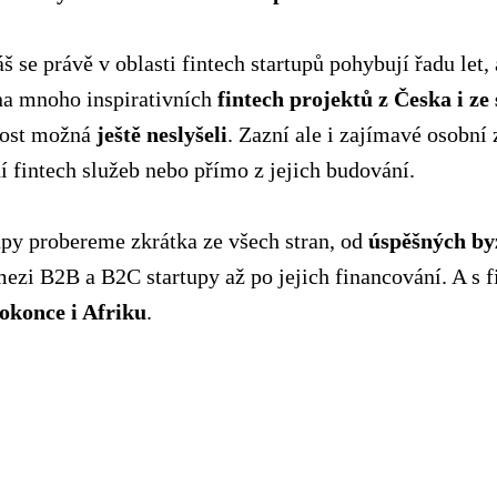
 se právě v oblasti fintech startupů pohybují řadu let, 
na mnoho inspirativních
fintech projektů z Česka i ze 
 dost možná
ještě neslyšeli
. Zazní ale i zajímavé osobní 
ní fintech služeb nebo přímo z jejich budování.
upy probereme zkrátka ze všech stran, od
úspěšných by
mezi B2B a B2C startupy až po jejich financování. A s 
okonce i Afriku
.