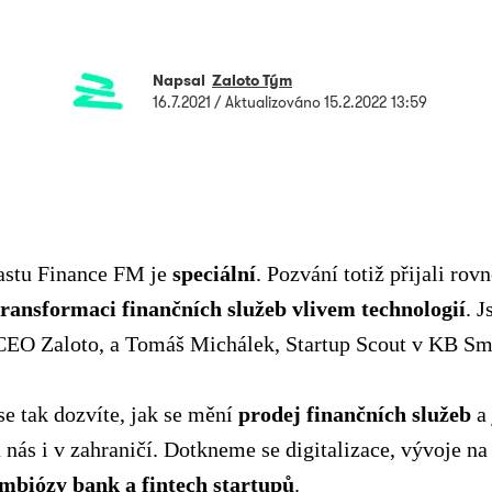
Napsal
Zaloto Tým
16.7.2021
/ Aktualizováno
15.2.2022 13:59
castu Finance FM je
speciální
. Pozvání totiž přijali rov
transformaci finančních služeb vlivem technologií
. J
CEO Zaloto, a Tomáš Michálek, Startup Scout v KB Sma
se tak dozvíte, jak se mění
prodej finančních služeb
a 
u nás i v zahraničí. Dotkneme se digitalizace, vývoje na
mbiózy bank a fintech startupů
.