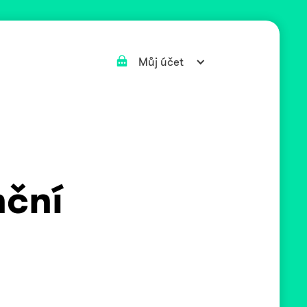
Můj účet
o
nční