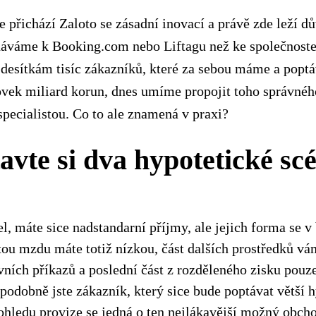
e přichází Zaloto se zásadní inovací a právě zde leží d
vnáváme k Booking.com nebo Liftagu než ke společnost
 desítkám tisíc zákazníků, které za sebou máme a popt
ovek miliard korun, dnes umíme propojit toho správnéh
pecialistou. Co to ale znamená v praxi?
avte si dva hypotetické sc
el, máte sice nadstandarní příjmy, ale jejich forma se v
tou mzdu máte totiž nízkou, část dalších prostředků vá
ních příkazů a poslední část z rozděleného zisku pouz
podobně jste zákazník, který sice bude poptávat větší 
pohledu provize se jedná o ten nejlákavější možný obcho