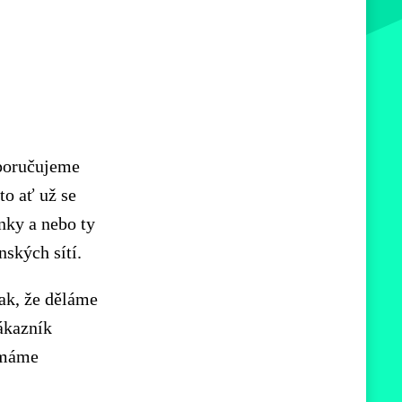
poručujeme
to ať už se
nky a nebo ty
nských sítí.
ak, že děláme
zákazník
u máme