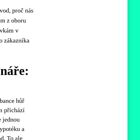
ůvod, proč nás
em z oboru
ávkám v
o zákazníka
énáře:
 bance hůř
m přichází
e jednou
hypotéku a
d. To ale