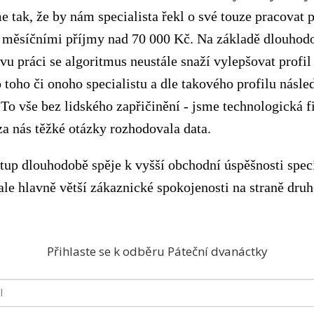
 tak, že by nám specialista řekl o své touze pracovat 
s měsíčními příjmy nad 70 000 Kč. Na základě dlouhod
ovu práci se algoritmus neustále snaží vylepšovat profil
 toho či onoho specialistu a dle takového profilu násl
 To vše bez lidského zapřičinění - jsme technologická f
a nás těžké otázky rozhodovala data.
tup dlouhodobě spěje k vyšší obchodní úspěšnosti speci
 ale hlavně větší zákaznické spokojenosti na straně druh
Přihlaste se k odběru Páteční dvanáctky