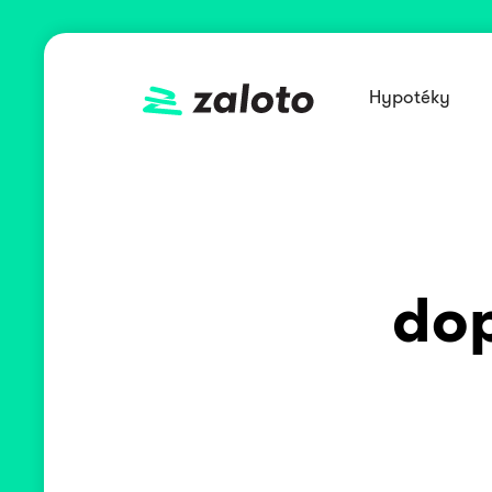
Hypotéky
dop