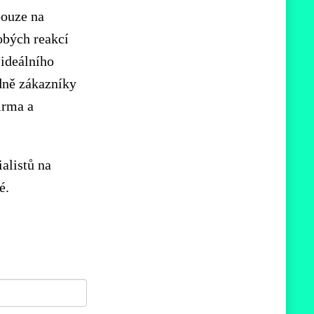
pouze na
obých reakcí
 ideálního
edně zákazníky
irma a
alistů na
é.