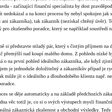
vda - začínající finanční specialista by dost pravděpo
t nedokázal a na konci procesu by nebyl spokojen jak s
 ani zákazníka), tak zákazník (nezískal chtěný úvěr). 
 pro zkušeného poradce, který se například soustředí n
ně si představte mladý pár, který s čistým příjmem na
Kč přemýšlí nad koupí malého domu. Z pohledu nízké h
 o na první pohled ideálního zákazníka, ale když zjistí
jem je jednoduše doložitelný a zákazníkův případ je ry
tak může jít o ideálního a dlouhodobého klienta např. n
poradce.
oces se děje automaticky a na základě předchozích zák
dna věc totiž je, co si o svých výstupech myslí finanční
reálná zákaznická zkušenost a obchodní výsledky. Tedy