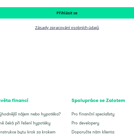
Přihlásit se
Zásady zpracování osobních údajů
světa financí
Spolupráce se Zalotem
ýhodnější nájem nebo hypotéka?
Pro finanční specialisty
ě čeká při řešení hypotéky
Pro developery
nstrukce bytu krok za krokem
Doporučte nám klienta