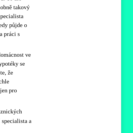
dobně takový
pecialista
Tedy půjde o
a práci s
 domácnost ve
ypotéky se
te, že
chle
ejen pro
aznických
 specialista a