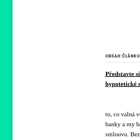
OBSAH ČLÁNKU
Představte s
hypotetické 
to, co valná 
banky a my ho
smlouvu. Bez 