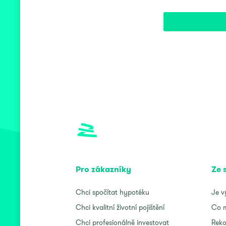
Pro zákazníky
Ze 
Chci spočítat hypotéku
Je v
Chci kvalitní životní pojištění
Co m
Chci profesionálně investovat
Reko