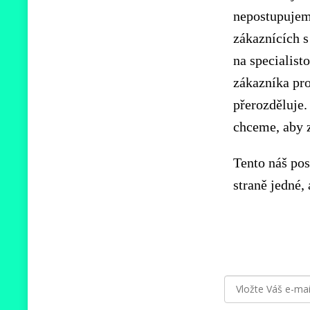
nepostupujeme
zákaznících 
na specialist
zákazníka pro
přerozděluje.
chceme, aby z
Tento náš pos
straně jedné,