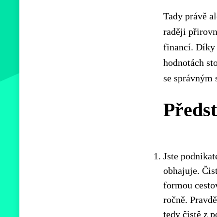
Tady právě al
raději přiro
financí. Díky
hodnotách st
se správným s
Předst
Jste podnikat
obhajuje. Čis
formou cestov
ročně. Pravdě
tedy čistě z 