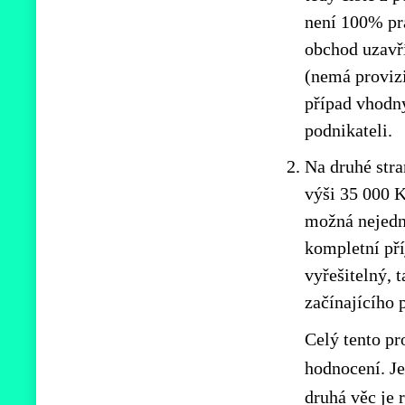
není 100% pra
obchod uzavří
(nemá provizi
případ vhodný
podnikateli.
Na druhé stra
výši 35 000 
možná nejedná
kompletní pří
vyřešitelný, 
začínajícího 
Celý tento pr
hodnocení. Je
druhá věc je 