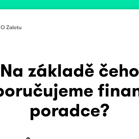
O Zalotu
Na základě čeh
oručujeme fina
poradce?