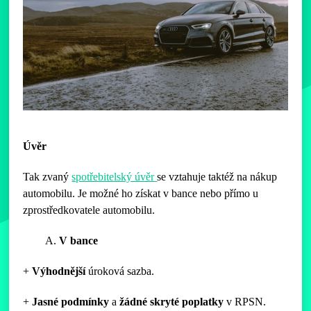
Úvěr
Tak zvaný
spotřebitelský úvěr
se vztahuje taktéž na nákup
automobilu. Je možné ho získat v bance nebo přímo u
zprostředkovatele automobilu.
A.
V bance
+
Výhodnější
úroková sazba.
+
Jasné
podmínky
a
žádné
skryté
poplatky
v RPSN.