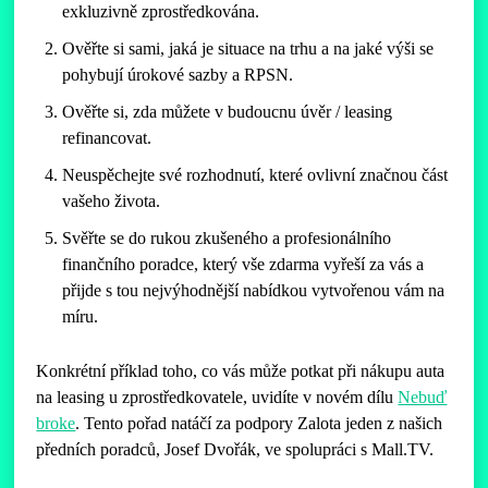
exkluzivně zprostředkována.
Ověřte si sami, jaká je situace na trhu a na jaké výši se
pohybují úrokové sazby a RPSN.
Ověřte si, zda můžete v budoucnu úvěr / leasing
refinancovat.
Neuspěchejte své rozhodnutí, které ovlivní značnou část
vašeho života.
Svěřte se do rukou zkušeného a profesionálního
finančního poradce, který vše zdarma vyřeší za vás a
přijde s tou nejvýhodnější nabídkou vytvořenou vám na
míru.
Konkrétní příklad toho, co vás může potkat při nákupu auta
na leasing u zprostředkovatele, uvidíte v novém dílu
Nebuď
broke
. Tento pořad natáčí za podpory Zalota jeden z našich
předních poradců, Josef Dvořák, ve spolupráci s Mall.TV.