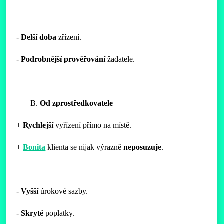
-
Delší
doba
zřízení.
-
Podrobnější
prověřování
žadatele.
B.
Od zprostředkovatele
+
Rychlejší
vyřízení přímo na místě.
+
Bonita
klienta se nijak výrazně
neposuzuje
.
-
Vyšší
úrokové sazby.
-
Skryté
poplatky.