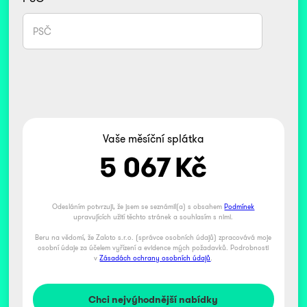
Vaše měsíční splátka
5 067
Kč
Odesláním potvrzuji, že jsem se seznámil(a) s obsahem
Podmínek
upravujících užití těchto stránek a souhlasím s nimi.
Beru na vědomí, že Zaloto s.r.o. (správce osobních údajů) zpracovává moje
osobní údaje za účelem vyřízení a evidence mých požadavků. Podrobnosti
v
Zásadách ochrany osobních údajů
.