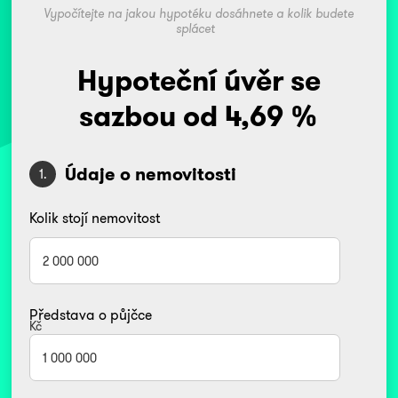
Vypočítejte na jakou hypotéku dosáhnete a kolik budete
splácet
Hypoteční úvěr se
sazbou od 4,69 %
Údaje o nemovitosti
1.
Kolik stojí nemovitost
Představa o půjčce
Kč