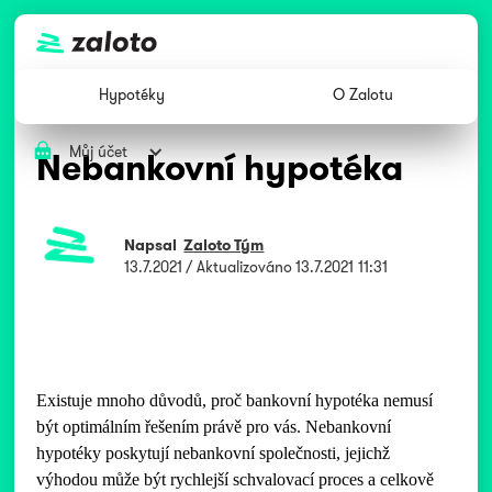
Hypotéky
O Zalotu
Můj účet
Nebankovní hypotéka
Napsal
Zaloto Tým
13.7.2021
/ Aktualizováno
13.7.2021 11:31
Existuje mnoho důvodů, proč bankovní hypotéka nemusí
být optimálním řešením právě pro vás. Nebankovní
hypotéky poskytují nebankovní společnosti, jejichž
výhodou může být rychlejší schvalovací proces a celkově