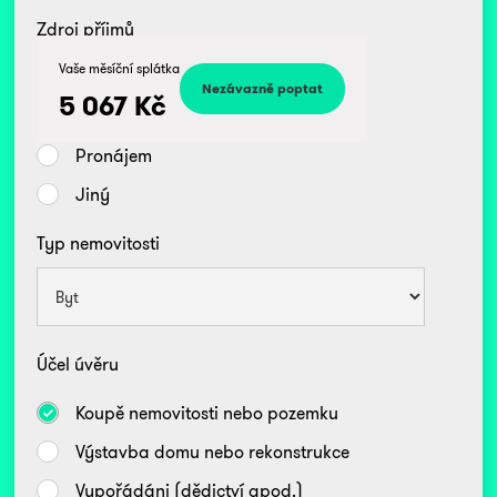
Zdroj příjmů
Kč
Vaše měsíční splátka
Zaměstnanec
5 067
Kč
Podnikatel/OSVČ
Pronájem
Jiný
Typ nemovitosti
Účel úvěru
Koupě nemovitosti nebo pozemku
Výstavba domu nebo rekonstrukce
Vypořádáni (dědictví apod.)