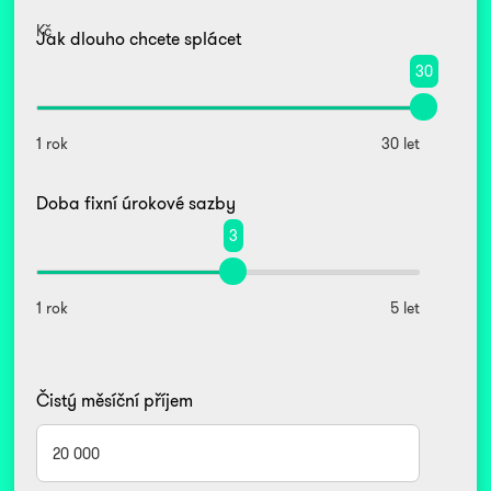
Kč
Jak dlouho chcete splácet
30
1 rok
30 let
Doba fixní úrokové sazby
3
1 rok
5 let
Čistý měsíční příjem