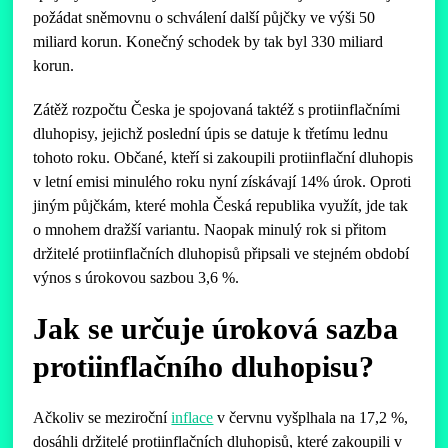
požádat sněmovnu o schválení další půjčky ve výši 50
miliard korun. Konečný schodek by tak byl 330 miliard
korun.
Zátěž rozpočtu Česka je spojovaná taktéž s protiinflačními
dluhopisy, jejichž poslední úpis se datuje k třetímu lednu
tohoto roku. Občané, kteří si zakoupili protiinflační dluhopis
v letní emisi minulého roku nyní získávají 14% úrok. Oproti
jiným půjčkám, které mohla Česká republika využít, jde tak
o mnohem dražší variantu. Naopak minulý rok si přitom
držitelé protiinflačních dluhopisů připsali ve stejném období
výnos s úrokovou sazbou 3,6 %.
Jak se určuje úroková sazba
protiinflačního dluhopisu?
Ačkoliv se meziroční
inflace
v červnu vyšplhala na 17,2 %,
dosáhli držitelé protiinflačních dluhopisů, které zakoupili v