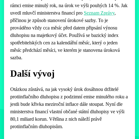
rámci emise minulý rok, na úrok ve výši pouhých 14 %. Jak
uvedl mluvčí ministerstva financí pro
Seznam Zprávy
,
příčinou je způsob stanovení úrokové sazby. To je
prováděno vždy cca měsíc před datem připsání výnosu
dluhopisu na majetkový účet. Používá se bazický index
spotřebitelských cen za kalendářní měsíc, který o jeden
měsíc předchází měsíci, ve kterém je stanovena úroková
sazba.
Další vývoj
Otázkou zůstává, na jak vysoký úrok dosáhnou držitelé
protiinflačního dluhopisu z podzimní emise minulého roku a
jestli bude křivka meziroční inflace dále stoupat. Nyní dle
ministerstva financí vlastní občané státní dluhopisy ve výši
80,1 miliard korun. Většina z nich náleží právě
protiinflačním dluhopisům.