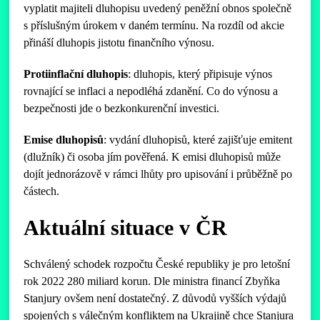
vyplatit majiteli dluhopisu uvedený peněžní obnos společně
s příslušným úrokem v daném termínu. Na rozdíl od akcie
přináší dluhopis jistotu finančního výnosu.
Protiinflační dluhopis
: dluhopis, který připisuje výnos
rovnající se inflaci a nepodléhá zdanění. Co do výnosu a
bezpečnosti jde o bezkonkurenční investici.
Emise dluhopisů
: vydání dluhopisů, které zajišťuje emitent
(dlužník) či osoba jím pověřená. K emisi dluhopisů může
dojít jednorázově v rámci lhůty pro upisování i průběžně po
částech.
Aktuální situace v ČR
Schválený schodek rozpočtu České republiky je pro letošní
rok 2022 280 miliard korun. Dle ministra financí Zbyňka
Stanjury ovšem není dostatečný. Z důvodů vyšších výdajů
spojených s válečným konfliktem na Ukrajině chce Stanjura