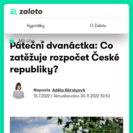
Hypotéky
O Zalotu
Můj účet
Páteční dvanáctka: Co
zatěžuje rozpočet České
republiky?
Napsala
Adéla Károlyová
15.7.2022
/ Aktualizováno
30.11.2022 10:53