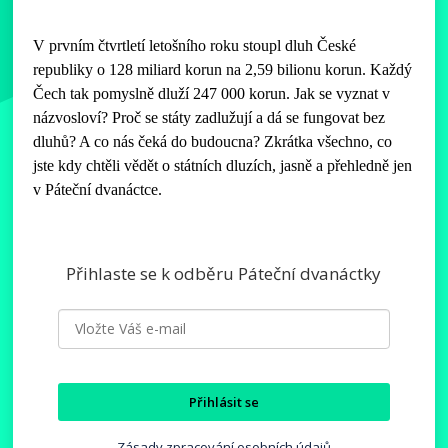
V prvním čtvrtletí letošního roku stoupl dluh České
republiky o 128 miliard korun na 2,59 bilionu korun. Každý
Čech tak pomyslně dluží 247 000 korun. Jak se vyznat v
názvosloví? Proč se státy zadlužují a dá se fungovat bez
dluhů? A co nás čeká do budoucna? Zkrátka všechno, co
jste kdy chtěli vědět o státních dluzích, jasně a přehledně jen
v Páteční dvanáctce.
Přihlaste se k odběru Páteční dvanáctky
Přihlásit se
Zásady zpracování osobních údajů