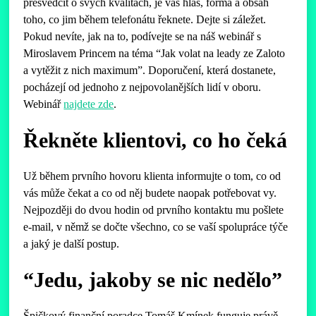
přesvědčit o svých kvalitách, je váš hlas, forma a obsah
toho, co jim během telefonátu řeknete. Dejte si záležet.
Pokud nevíte, jak na to, podívejte se na náš webinář s
Miroslavem Princem na téma “Jak volat na leady ze Zaloto
a vytěžit z nich maximum”. Doporučení, která dostanete,
pocházejí od jednoho z nejpovolanějších lidí v oboru.
Webinář
najdete zde
.
Řekněte klientovi, co ho čeká
Už během prvního hovoru klienta informujte o tom, co od
vás může čekat a co od něj budete naopak potřebovat vy.
Nejpozději do dvou hodin od prvního kontaktu mu pošlete
e-mail, v němž se dočte všechno, co se vaší spolupráce týče
a jaký je další postup.
“Jedu, jakoby se nic nedělo”
Špičkový finanční poradce Tomáš Kmínek funguje právě