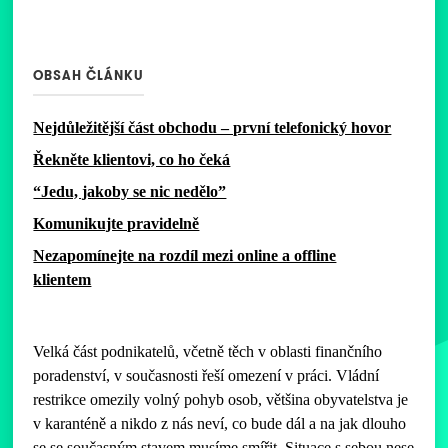
OBSAH ČLÁNKU
‍Nejdůležitější část obchodu – první telefonický hovor
Řekněte klientovi, co ho čeká
‍“Jedu, jakoby se nic nedělo”
‍Komunikujte pravidelně
‍Nezapomínejte na rozdíl mezi online a offline
klientem
Velká část podnikatelů, včetně těch v oblasti finančního
poradenství, v současnosti řeší omezení v práci. Vládní
restrikce omezily volný pohyb osob, většina obyvatelstva je
v karanténě a nikdo z nás neví, co bude dál a na jak dlouho
se se současným stavem musíme smířit. Situace s sebou nese