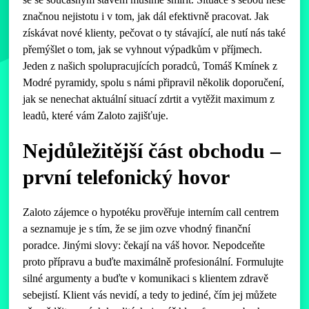
značnou nejistotu i v tom, jak dál efektivně pracovat. Jak
získávat nové klienty, pečovat o ty stávající, ale nutí nás také
přemýšlet o tom, jak se vyhnout výpadkům v příjmech.
Jeden z našich spolupracujících poradců, Tomáš Kmínek z
Modré pyramidy, spolu s námi připravil několik doporučení,
jak se nenechat aktuální situací zdrtit a vytěžit maximum z
leadů, které vám Zaloto zajišťuje.
Nejdůležitější část obchodu –
první telefonický hovor
Zaloto zájemce o hypotéku prověřuje interním call centrem
a seznamuje je s tím, že se jim ozve vhodný finanční
poradce. Jinými slovy: čekají na váš hovor. Nepodceňte
proto přípravu a buďte maximálně profesionální. Formulujte
silné argumenty a buďte v komunikaci s klientem zdravě
sebejistí. Klient vás nevidí, a tedy to jediné, čím jej můžete