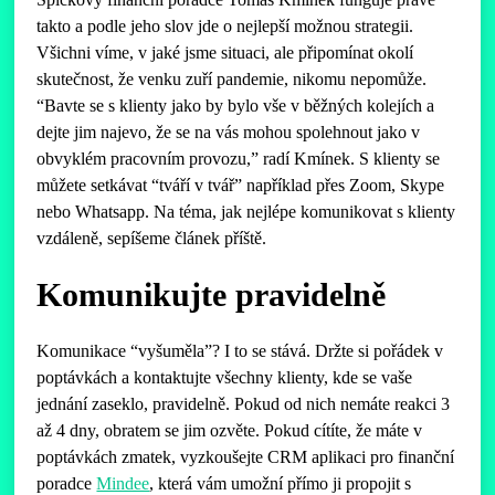
takto a podle jeho slov jde o nejlepší možnou strategii.
Všichni víme, v jaké jsme situaci, ale připomínat okolí
skutečnost, že venku zuří pandemie, nikomu nepomůže.
“Bavte se s klienty jako by bylo vše v běžných kolejích a
dejte jim najevo, že se na vás mohou spolehnout jako v
obvyklém pracovním provozu,” radí Kmínek. S klienty se
můžete setkávat “tváří v tvář” například přes Zoom, Skype
nebo Whatsapp. Na téma, jak nejlépe komunikovat s klienty
vzdáleně, sepíšeme článek příště.
Komunikujte pravidelně
Komunikace “vyšuměla”? I to se stává. Držte si pořádek v
poptávkách a kontaktujte všechny klienty, kde se vaše
jednání zaseklo, pravidelně. Pokud od nich nemáte reakci 3
až 4 dny, obratem se jim ozvěte. Pokud cítíte, že máte v
poptávkách zmatek, vyzkoušejte CRM aplikaci pro finanční
poradce
Mindee
, která vám umožní přímo ji propojit s