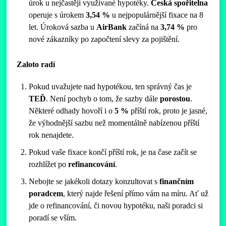
úrok u nejčastěji využívané hypotéky.
Česká spořitelna
operuje s úrokem
3,54 %
u nejpopulárnější fixace na 8
let. Úroková sazba u
AirBank
začíná na
3,74 %
pro
nové zákazníky po započtení slevy za pojištění.
Zaloto radí
Pokud uvažujete nad hypotékou, ten správný čas je
TEĎ
. Není pochyb o tom, že sazby dále
porostou
.
Některé odhady hovoří i o
5 %
příští rok, proto je jasné,
že výhodnější sazbu než momentálně nabízenou příští
rok nenajdete.
Pokud vaše fixace končí příští rok, je na čase začít se
rozhlížet po
refinancování
.
Nebojte se jakékoli dotazy konzultovat s
finančním
poradcem
, který najde řešení přímo vám na míru. Ať už
jde o refinancování, či novou hypotéku, naši poradci si
poradí se vším.