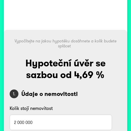
Vypočítejte na jakou hypotéku dosáhnete a kolik budete
splácet
Hypoteční úvěr se
sazbou od 4,69 %
Údaje o nemovitosti
1.
Kolik stojí nemovitost