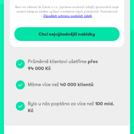
Beru na vědomí, že Zaloto s.r.o. (správce osobních údajů) zpracovává moje
osobní údaje za účelem vyřízení a evidence mých požadavků. Podrobnosti
v
Zásadách ochrany osobních údajů
.
Průměrně klientovi ušetříme
přes
94 000 Kč
Máme více než
40 000 klientů
Bylo u nás poptáno za více než
100 mld.
Kč