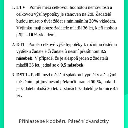
LTV
- Poměr mezi celkovou hodnotou nemovitosti a
celkovou výší hypotéky je stanoven na 2:8. Žadatelé
budou muset o úvěr žádat s minimálním
20%
vkladem.
Výjimku mají pouze žadatelé mladší 36 let, kteří mohou
přijít s
10%
vkladem.
DTI
- Poměr celkové výše hypotéky k ročnímu čistému
výdělku žadatele či žadatelů nesmí přesáhnout
8,5
násobek
. V případě, že je alespoň jeden z žadatelů
mladší 36 let, jedná se o
9,5 násobek
.
DSTI
- Podíl mezi měsíční splátkou hypotéky a čistými
měsíčními příjmy nesmí překročit hranici
50 %
, pokud
je žadatel mladší 36 let. U starších žadatelů je hranice
45
%
.
Přihlaste se k odběru Páteční dvanáctky