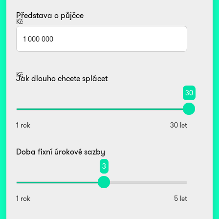
Představa o půjčce
Kč
Kč
Jak dlouho chcete splácet
30
1 rok
30 let
Doba fixní úrokové sazby
3
1 rok
5 let