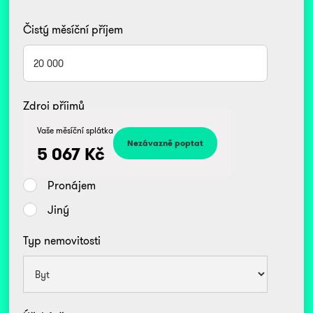
Čistý měsíční příjem
Zdroj příjmů
Kč
Vaše měsíční splátka
Zaměstnanec
5 067
Kč
Podnikatel/OSVČ
Pronájem
Jiný
Typ nemovitosti