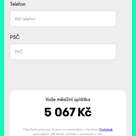
Telefon
PSČ
Vaše měsíční splátka
5 067
Kč
Odesláním potvrzuji, že jsem se seznámil(a) s obsahem
Podmínek
upravujících užití těchto stránek a souhlasím s nimi.