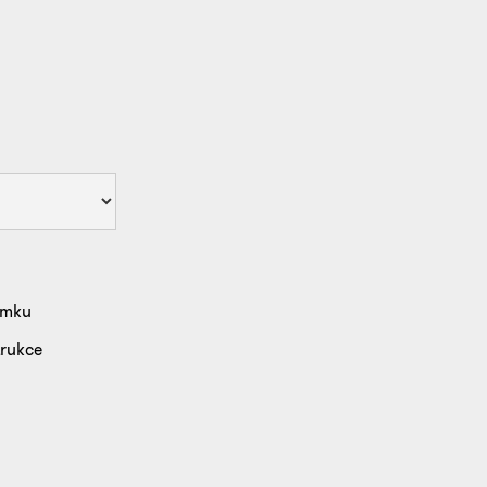
emku
rukce