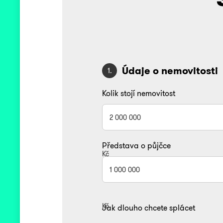
Údaje o nemovitosti
1.
Kolik stojí nemovitost
Představa o půjčce
Kč
Kč
Jak dlouho chcete splácet