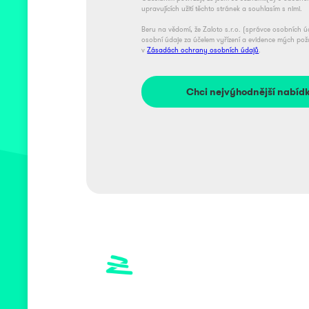
upravujících užití těchto stránek a souhlasím s nimi.
Beru na vědomí, že Zaloto s.r.o. (správce osobních 
osobní údaje za účelem vyřízení a evidence mých po
v
Zásadách ochrany osobních údajů
.