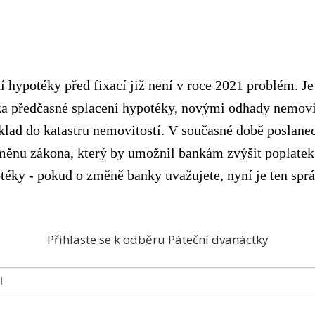
 hypotéky před fixací již není v roce 2021 problém. Je
za předčasné splacení hypotéky, novými odhady nemovi
vklad do katastru nemovitostí. V současné době poslan
měnu zákona, který by umožnil bankám zvýšit poplatek
téky - pokud o změně banky uvažujete, nyní je ten sprá
Přihlaste se k odběru Páteční dvanáctky