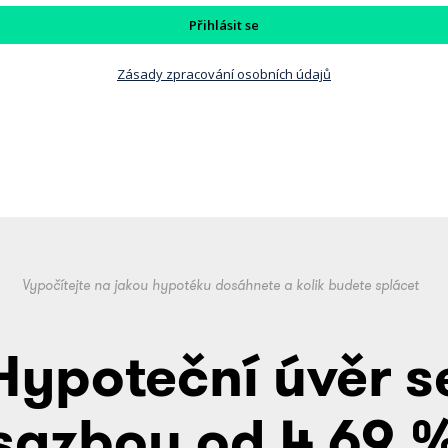
Přihlásit se
Zásady zpracování osobních údajů
Vypočítejte na jakou hypotéku dosáhnete a kolik budete splácet
Hypoteční úvěr s
sazbou od 4,69 