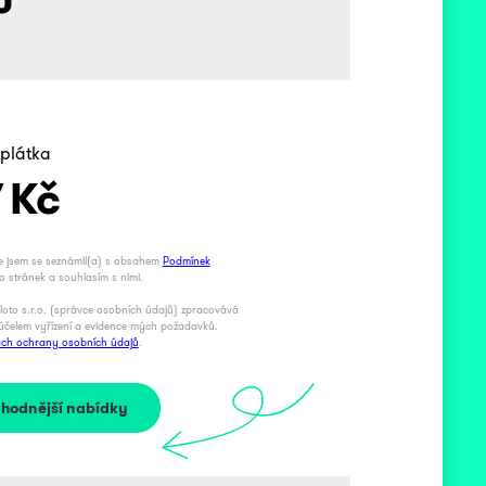
splátka
7
Kč
že jsem se seznámil(a) s obsahem
Podmínek
to stránek a souhlasím s nimi.
loto s.r.o. (správce osobních údajů) zpracovává
účelem vyřízení a evidence mých požadavků.
ch ochrany osobních údajů
.