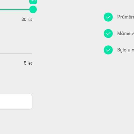
Průměrn
30 let
Máme v
Bylo u 
5 let