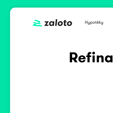
Hypotéky
Refin