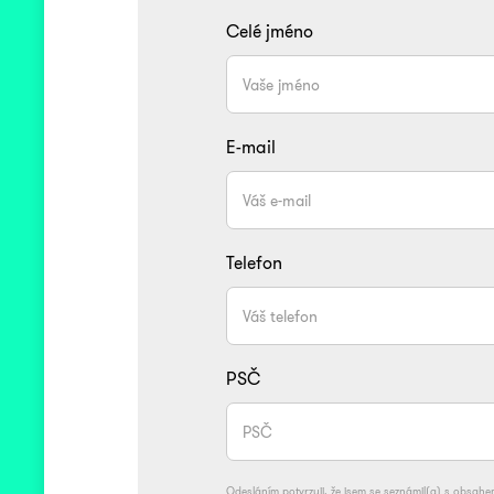
Celé jméno
E-mail
Telefon
PSČ
Odesláním potvrzuji, že jsem se seznámil(a) s obsah