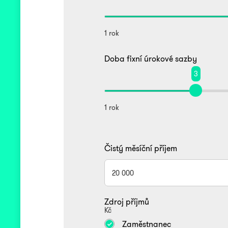
1 rok
Doba fixní úrokové sazby
3
1 rok
Čistý měsíční příjem
Zdroj příjmů
Kč
Zaměstnanec