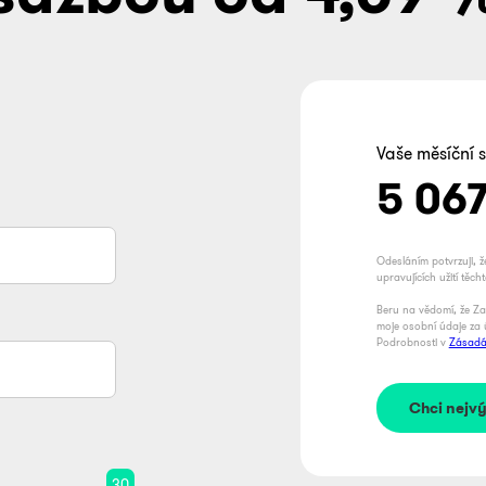
Vaše měsíční 
5 06
Odesláním potvrzuji, 
upravujících užití těch
Beru na vědomí, že Za
moje osobní údaje za 
Podrobnosti v
Zásadá
30