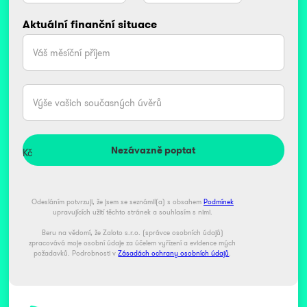
Aktuální finanční situace
Kč
Kč
Odesláním potvrzuji, že jsem se seznámil(a) s obsahem
Podmínek
upravujících užití těchto stránek a souhlasím s nimi.
Beru na vědomí, že Zaloto s.r.o. (správce osobních údajů)
zpracovává moje osobní údaje za účelem vyřízení a evidence mých
požadavků. Podrobnosti v
Zásadách ochrany osobních údajů
.