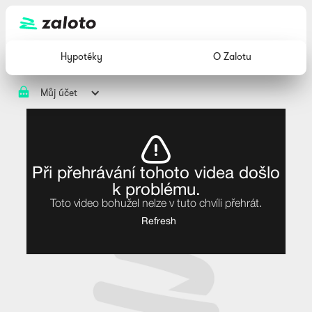
Hypotéky
O Zalotu
Můj účet