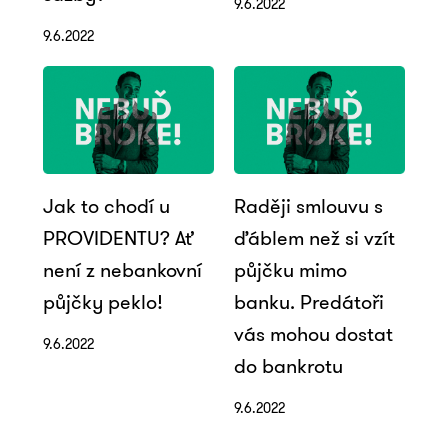
9.6.2022
9.6.2022
Jak to chodí u
Raději smlouvu s
PROVIDENTU? Ať
ďáblem než si vzít
není z nebankovní
půjčku mimo
půjčky peklo!
banku. Predátoři
vás mohou dostat
9.6.2022
do bankrotu
9.6.2022