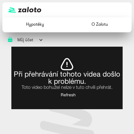
Hypotéky
O Zalotu
Můj účet