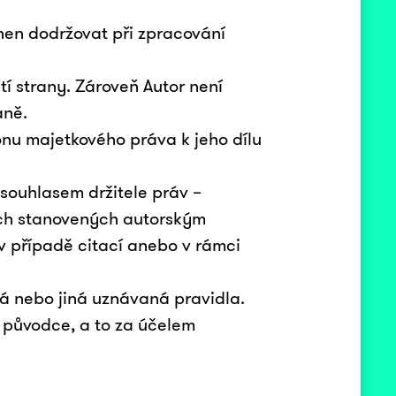
inen dodržovat při zpracování
tí strany. Zároveň Autor není
aně.
onu majetkového práva k jeho dílu
 souhlasem držitele práv –
ech stanovených autorským
 v případě citací anebo v rámci
á nebo jiná uznávaná pravidla.
o původce, a to za účelem