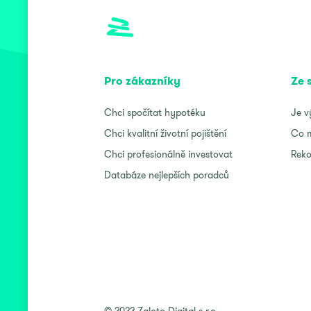
Pro zákazníky
Ze 
Chci spočítat hypotéku
Je v
Chci kvalitní životní pojištění
Co m
Chci profesionálně investovat
Reko
Databáze nejlepších poradců