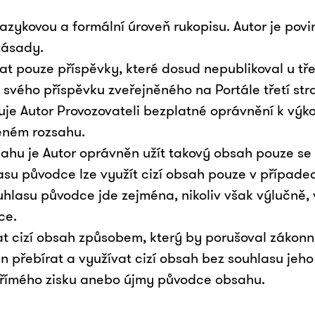
azykovou a formální úroveň rukopisu. Autor je pov
zásady.
at pouze příspěvky, které dosud nepublikoval u tře
svého příspěvku zveřejněného na Portále třetí str
uje Autor Provozovateli bezplatné oprávnění k výk
eném rozsahu.
sahu je Autor oprávněn užít takový obsah pouze se
su původce lze využít cizí obsah pouze v případ
uhlasu původce jde zejména, nikoliv však výlučně,
ce.
at cizí obsah způsobem, který by porušoval zákonn
 přebírat a využívat cizí obsah bez souhlasu jeh
římého zisku anebo újmy původce obsahu.