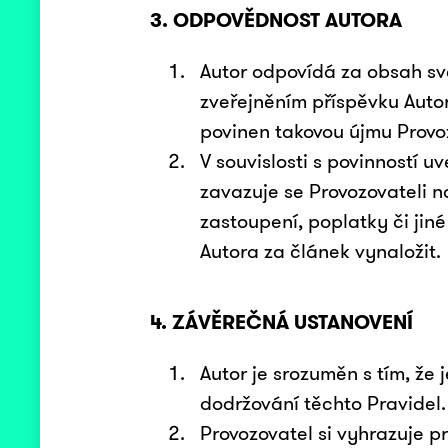
3. ODPOVĚDNOST AUTORA
Autor odpovídá za obsah svéh
zveřejněním příspěvku Autor
povinen takovou újmu Provoz
V souvislosti s povinností u
zavazuje se Provozovateli n
zastoupení, poplatky či jin
Autora za článek vynaložit.
4. ZÁVĚREČNÁ USTANOVENÍ
Autor je srozuměn s tím, že
dodržování těchto Pravidel.
Provozovatel si vyhrazuje p