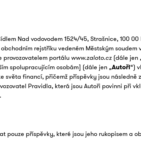
e sídlem Nad vodovodem 1524/45, Strašnice, 100 00
 obchodním rejstříku vedeném Městským soudem v 
je provozovatelem portálu
www.zaloto.cz
(dále jen 
ím spolupracujícím osobám] (dále jen „
Autoři
“) 
ze světa financí, přičemž příspěvky jsou následně 
vozovatel Pravidla, která jsou Autoři povinni při vk
.
at pouze příspěvky, které jsou jeho rukopisem a o