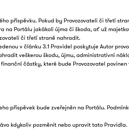
o příspěvku. Pokud by Provozovateli či třetí stran
a na Portálu jakákoli újma či škoda, ať už majetko
ovateli či třetí straně nahradit.
vedenou v článku 3.1 Pravidel poskytuje Autor prov
ahradit veškerou škodu, újmu, administrativní nák
é finanční částky, které bude Provozovatel povinen 
 jeho příspěvek bude zveřejněn na Portálu. Podmínk
rávo kdykoliv pozměnit nebo upravit tato Pravidla