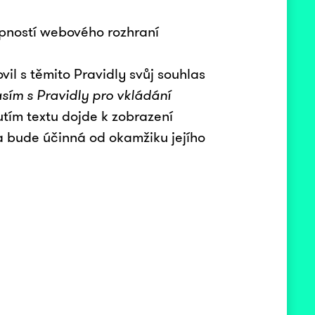
pností webového rozhraní
il s těmito Pravidly svůj souhlas
asím s Pravidly pro vkládání
utím textu dojde k zobrazení
a bude účinná od okamžiku jejího