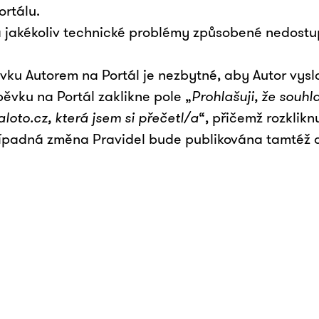
ortálu.
 jakékoliv technické problémy způsobené nedostu
vku Autorem na Portál je nezbytné, aby Autor vyslov
pěvku na Portál zaklikne pole „
Prohlašuji, že souhl
loto.cz, která jsem si přečetl/a
“, přičemž rozklikn
případná změna Pravidel bude publikována tamtéž 