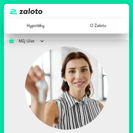
Hypotéky
O Zalotu
Můj účet