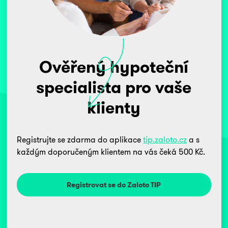
Ověřený hypoteční
specialista pro vaše
klienty
Registrujte se zdarma do aplikace
tip.zaloto.cz
a s
každým doporučeným klientem na vás čeká 500 Kč.
Registrovat se do Zaloto TIP