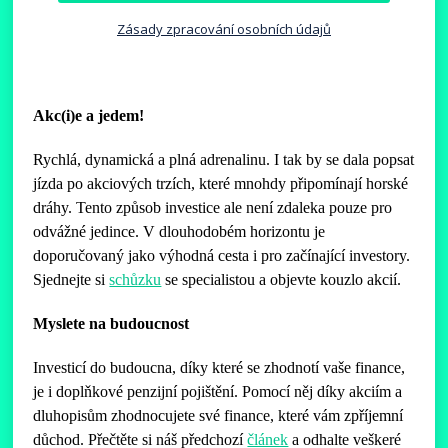
Zásady zpracování osobních údajů
Akc(i)e a jedem!
Rychlá, dynamická a plná adrenalinu. I tak by se dala popsat
jízda po akciových trzích, které mnohdy připomínají horské
dráhy. Tento způsob investice ale není zdaleka pouze pro
odvážné jedince. V dlouhodobém horizontu je
doporučovaný jako výhodná cesta i pro začínající investory.
Sjednejte si
schůzku
se specialistou a objevte kouzlo akcií.
Myslete na budoucnost
Investicí do budoucna, díky které se zhodnotí vaše finance,
je i doplňkové penzijní pojištění. Pomocí něj díky akciím a
dluhopisům zhodnocujete své finance, které vám zpříjemní
důchod.
Přečtěte si náš předchozí
článek
a odhalte veškeré