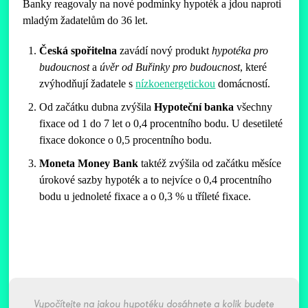
Banky reagovaly na nové podmínky hypoték a jdou naproti
mladým žadatelům do 36 let.
Česká spořitelna
zavádí nový produkt
hypotéka pro
budoucnost
a
úvěr od Buřinky pro budoucnost
, které
zvýhodňují žadatele s
nízkoenergetickou
domácností.
Od začátku dubna zvýšila
Hypoteční banka
všechny
fixace od 1 do 7 let o 0,4 procentního bodu. U desetileté
fixace dokonce o 0,5 procentního bodu.
Moneta Money Bank
taktéž zvýšila od začátku měsíce
úrokové sazby hypoték a to nejvíce o 0,4 procentního
bodu u jednoleté fixace a o 0,3 % u tříleté fixace.
Vypočítejte na jakou hypotéku dosáhnete a kolik budete