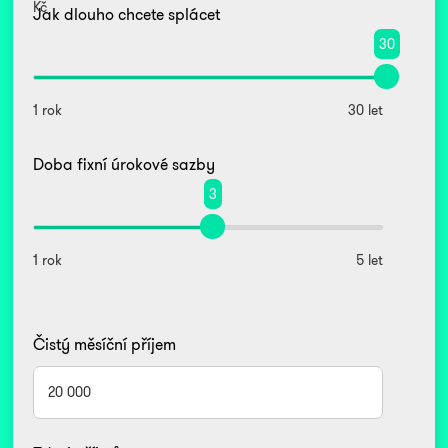
Kč
Jak dlouho chcete splácet
30
1 rok
30 let
Doba fixní úrokové sazby
3
1 rok
5 let
Čistý měsíční příjem