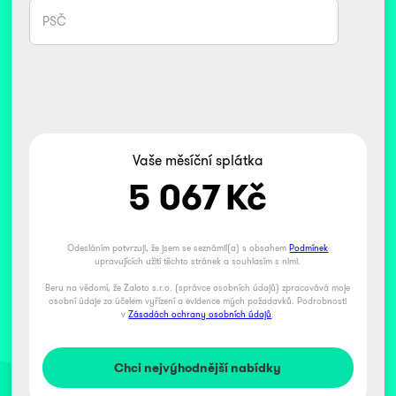
Vaše měsíční splátka
5 067
Kč
Odesláním potvrzuji, že jsem se seznámil(a) s obsahem
Podmínek
upravujících užití těchto stránek a souhlasím s nimi.
Beru na vědomí, že Zaloto s.r.o. (správce osobních údajů) zpracovává moje
osobní údaje za účelem vyřízení a evidence mých požadavků. Podrobnosti
v
Zásadách ochrany osobních údajů
.