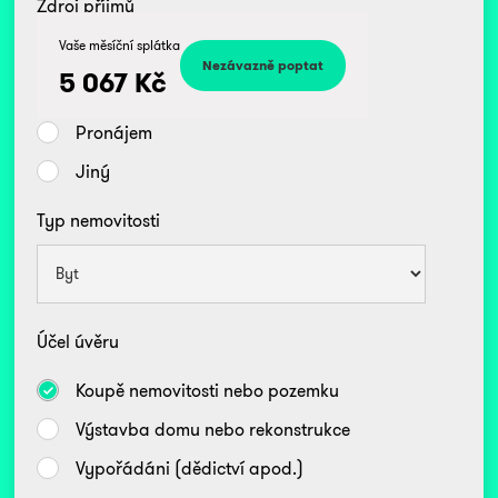
Zdroj příjmů
Kč
Vaše měsíční splátka
Zaměstnanec
5 067
Kč
Podnikatel/OSVČ
Pronájem
Jiný
Typ nemovitosti
Účel úvěru
Koupě nemovitosti nebo pozemku
Výstavba domu nebo rekonstrukce
Vypořádáni (dědictví apod.)