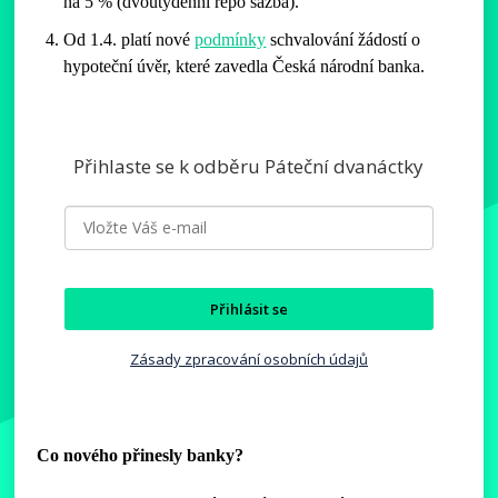
na 5 % (dvoutýdenní repo sazba).
Od 1.4. platí nové
podmínky
schvalování žádostí o
hypoteční úvěr, které zavedla Česká národní banka.
Přihlaste se k odběru Páteční dvanáctky
Přihlásit se
Zásady zpracování osobních údajů
Co nového přinesly banky?