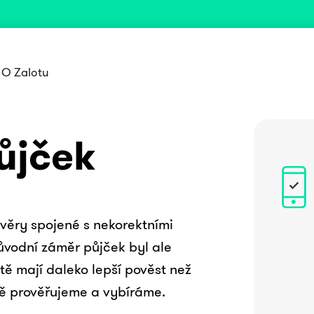
O Zalotu
ůjček
věry spojené s nekorektními
vodní záměr půjček byl ale
tě mají daleko lepší pověst než
ivě prověřujeme a vybíráme.