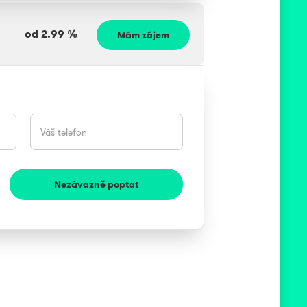
od
2.99
%
Mám zájem