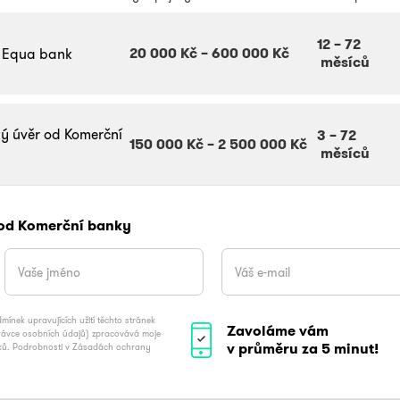
12
–
72
20 000 Kč
–
600 000 Kč
 Equa bank
měsíců
ký úvěr od Komerční
3
–
72
150 000 Kč
–
2 500 000 Kč
měsíců
 od Komerční banky
ínek upravujících užití těchto stránek
Zavoláme vám
právce osobních údajů) zpracovává moje
v průměru za 5 minut!
vků. Podrobnosti v Zásadách ochrany