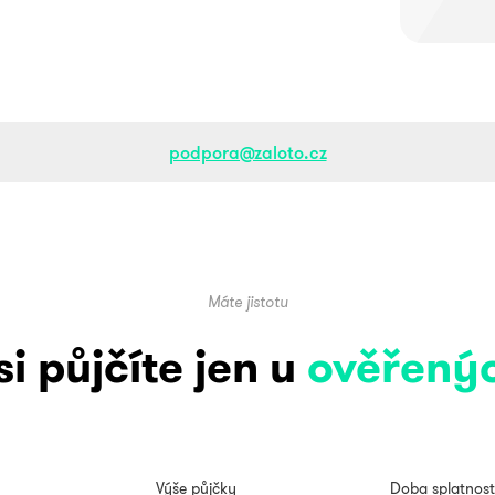
podpora@zaloto.cz
Máte jistotu
si půjčíte jen u
ověřený
Výše půjčky
Doba splatnost