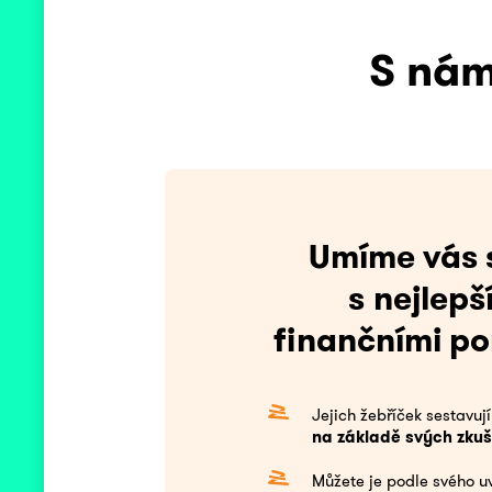
S nám
Umíme vás s
s nejlepš
finančními p
Jejich žebříček sestavují
na základě svých zkuš
Můžete je podle svého u