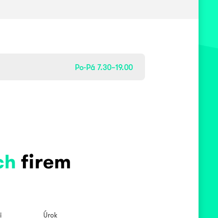
Po-Pá 7.30–19.00
ch
firem
i
Úrok