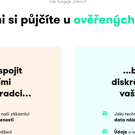
Jak funguje Zaloto?
i si půjčíte u
ověřených
pojit
..
ími
diskr
oradci…
vaš
 naši zákazníci
Jako tech
eností
data nále
vážení
Údaje
o v