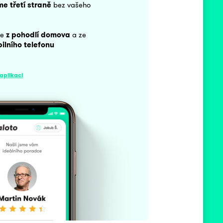
e třetí straně
bez vašeho
te
z pohodlí domova
a ze
ilního telefonu
aplikaci