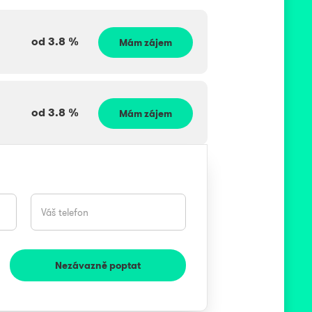
od
3.8
%
Mám zájem
od
3.8
%
Mám zájem