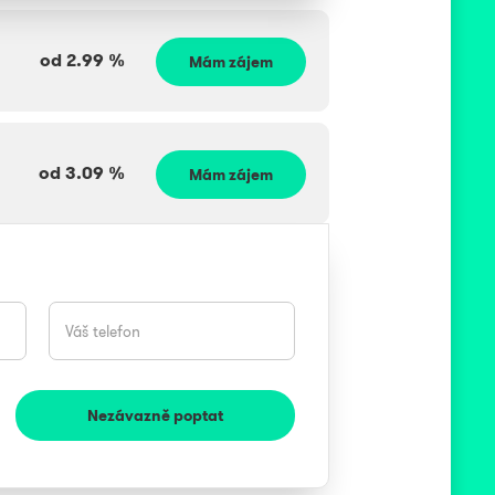
od
2.99
%
Mám zájem
od
3.09
%
Mám zájem