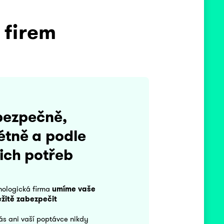
firem
.bezpečně,
étně a podle
ich potřeb
nologická firma
umíme vaše
žitě zabezpečit
ás ani vaší poptávce nikdy