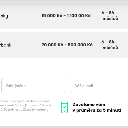
6
–
84
15 000 Kč
–
1 100 00 Kč
onky
měsíců
6
–
84
20 000 Kč
–
800 000 Kč
irbank
měsíců
ínek upravujících užití těchto stránek
Zavoláme vám
právce osobních údajů) zpracovává moje
v průměru za 5 minut!
vků. Podrobnosti v Zásadách ochrany