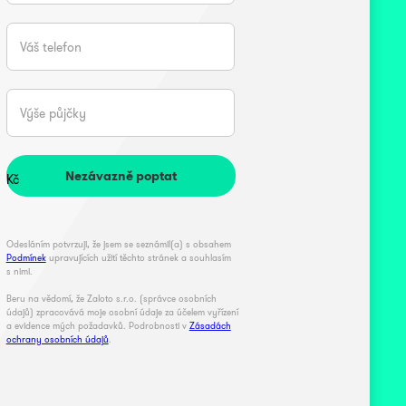
Kč
Odesláním potvrzuji, že jsem se seznámil(a) s obsahem
Podmínek
upravujících užití těchto stránek a souhlasím
s nimi.
Beru na vědomí, že Zaloto s.r.o. (správce osobních
údajů) zpracovává moje osobní údaje za účelem vyřízení
a evidence mých požadavků. Podrobnosti v
Zásadách
ochrany osobních údajů
.