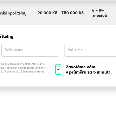
6
–
84
20 000 Kč
–
750 000 Kč
ské spořitelny
měsíců
řitelny
ínek upravujících užití těchto stránek
Zavoláme vám
právce osobních údajů) zpracovává moje
v průměru za 5 minut!
vků. Podrobnosti v Zásadách ochrany