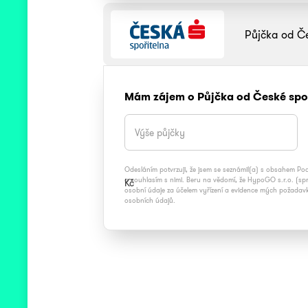
Půjčka od Če
Mám zájem o Půjčka od České spo
Odesláním potvrzuji, že jsem se seznámil(a) s obsahem Podm
a souhlasím s nimi. Beru na vědomí, že HypoGO s.r.o. (s
Kč
osobní údaje za účelem vyřízení a evidence mých požada
osobních údajů.