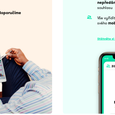
nepředám
souhlasu
doporučíme
Vše vyřídí
svého
mob
Stáhněte si 